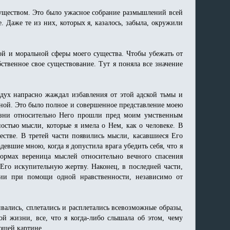
существом. Это было ужасное собрание размышлений всей
 Даже те из них, которых я, казалось, забыла, окружили
ой и моральной сферы моего существа. Чтобы убежать от
твенное свое существование. Tут я поняла все значение
дух напрасно жаждал избавления от этой адской тьмы и
 мной. Это было полное и совершенное представление моею
жизни относительно Него прошли пред моим умственным
остью мысли, которые я имела о Нем, как о человеке. В
естве. В третей части появились мысли, касавшиеся Его
евшие мною, когда я допустила врага убедить себя, что я
формах вереница мыслей относительно вечного спасения
Его искупительную жертву. Наконец, в последней части,
нии при помощи одной нравственности, независимо от
вались, сплетались и расплетались всевозможные образы,
ой жизни, все, что я когда-либо слышала об этом, чему
ающей картине.