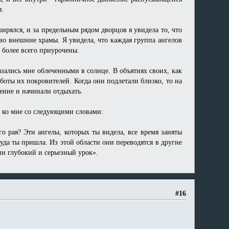
и.
ширялся, и за предельным рядом дворцов я увидела то, что
во внешние храмы. Я увидела, что каждая группа ангелов
 более всего приурочены.
азались мне облеченными в солнце. В объятиях своих, как
аботы их покровителей. Когда они подлетали близко, то на
ение и начинали отдыхать.
я ко мне со следующими словами:
о рая? Эти ангелы, которых ты видела, все время заняты
уда ты пришла. Из этой области они переводятся в другие
ин глубокий и серьезный урок».
#16