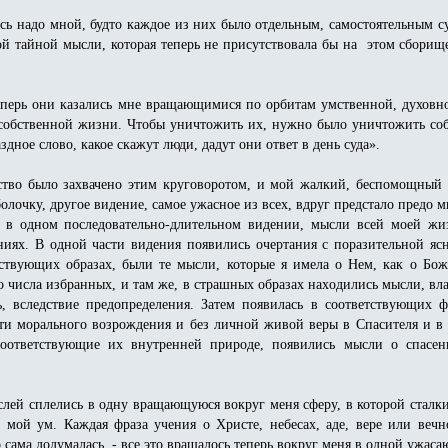
ись надо мной, будто каждое из них было отдельным, самостоятельным 
 тайной мысли, которая теперь не присутствовала бы на этом сборище.
еперь они казались мне вращающимися по орбитам умственной, духовн
собственной жизни. Чтобы уничтожить их, нужно было уничтожить собс
аздное слово, какое скажут люди, дадут они ответ в день суда».
ство было захвачено этим круговоротом, и мой жалкий, беспомощный 
олочку, другое видение, самое ужасное из всех, вдруг предстало предо
у, в одном последовательно-длительном видении, мысли всей моей 
иях. В одной части видения появились очертания с поразительной ясн
тствующих образах, были те мысли, которые я имела о Нем, как о Бож
 числа избранных, и там же, в страшных образах находились мысли, влад
ь, вследствие предопределения. Затем появилась в соответствующих 
сти морального возрождения и без личной живой веры в Спасителя и в 
соответствующие их внутренней природе, появились мысли о спасе
лей сплелись в одну вращающуюся вокруг меня сферу, в которой сталки
мой ум. Каждая фраза учения о Христе, небесах, аде, вере или вечн
о сама додумалась, - все это вращалось теперь вокруг меня в одной ужас