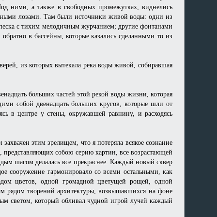
Под ними, а также в свободных промежутках, виднелись
ными лозами. Там были источники живой воды: одни из
о песка с тихим мелодичным журчанием; другие фонтанами
 обратно в бассейны, которые казались сделанными то из
дверей, из которых вытекала река воды живой, собиравшая
венадцать больших частей этой рекой воды жизни, которая
щими собой двенадцать больших кругов, которые шли от
ясь в центре у стены, окружавшей равнину, и расходясь
 захвачен этим зрелищем, что я потеряла всякое сознание
ей, представляющих собою серию картин, все возрастающей
ждым шагом делалась все прекраснее. Каждый новый сквер
дое сооружение гармонировало со всеми остальными, как
адом цветов, одной громадной цветущей рощей, одной
ым рядом творений архитектуры, возвышавшихся на фоне
ым светом, который обливал чудной игрой лучей каждый