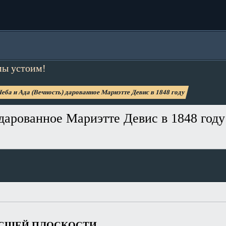
мы устоим!
еба и Ада (Вечность) дарованное Мариэтте Девис в 1848 году
дарованное Мариэтте Девис в 1848 году
ЫСШЕЙ ПЛОСКОСТИ