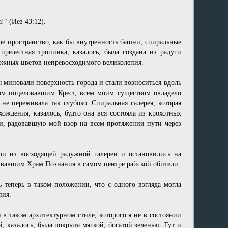
" (Иез 43:12).
ое пространство, как бы внутренность башни, спиральные
релестная тропинка, казалось, была создана из радуги
ожных цветов непревосходимого великолепия.
 миновали поверхность города и стали возноситься вдоль
хом поцеловавшим Крест, всем моим существом овладело
не переживала так глубоко. Спиральная галерея, которая
ождения; казалось, будто она вся состояла из крохотных
и, радовавшую мой взор на всем протяжении пути через
ли из восходящей радужной галереи и остановились на
ивавшим Храм Познания в самом центре райской обители.
 теперь в таком положении, что с одного взгляда могла
пия.
в таком архитектурном стиле, которого я не в состоянии
, казалось, была покрыта мягкой, богатой зеленью. Тут и