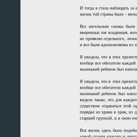
И тогда я стала наблюдать за
жизнь той страны была – мело
Все ангельские сонмы были
вверенных им младенцев, кот
не проявлял отдельного, личн
и все были вдохновляемы из 
Я увидела, что в этих прелес
вообще все обитатели каждой 
маленький ребенок был наполн
Я увидела, что в этих прелес
вообще все обитатели каждой 
маленький ребенок был напол
видела также, что для каждо
существом отдаваться этой п
порядке из храма в храм, из 
старшей группой, и в свою оч
Вся жизнь здесь была подоб
одной стадии красоты в другу