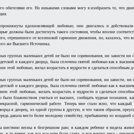
 его обителями его. Но никакими словами могу я изобразить то, что дв
дия.
 проникнуты вдохновляющей любовью; они двигались и действовали
орые должны были достигнуть такого состояния, чтобы вполне соответс
ого, отрешенного от вселенской гармонии движения, но, казалось, что в
того же Высшего Источника.
тных группах маленьких детей не было ни соревнования, ни зависти ни 
детской и каждого дворца, была сплочена святой любовью как к высшим,
ен этой любовью, желал возрастать в мудрости и сделаться способным для
тных группах маленьких детей не было ни соревнования, ни зависти, ни 
детской и каждого дворца, была сплочена святой любовью как к высшим,
нен этой любовью, желать возрастать в мудрости и сделаться способны
го было блаженством учиться от высших, сообщать чудные познания, к
рекрасной, гармонической работе. Теперь мне стало ясно, что каждый
дворца в дворец, из одной группы в другую, и что таким образом, преу
ередь давала место более молодому семейству, прибывшему из младшей 
на шествию весны в безгрешном раю; в каждом ребенке я видела живо
ю, в то время, как все над ним было слава, и все вокруг него - преле