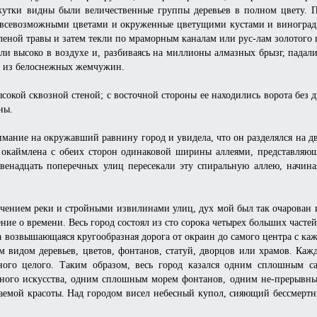
жутки видны были величественные группы деревьев в полном цвету. 
 всевозможными цветами и окруженные цветущими кустами и виноград
еленой травы и затем текли по мраморным каналам или рус-лам золотог
и высоко в воздухе и, разбиваясь на миллионы алмазных брызг, падали
то из белоснежных жемчужин.
сокой сквозной стеной; с восточной стороны ее находились ворота без 
ны.
нимание на окружавший равнину город и увидела, что он разделялся на д
а окаймлена с обеих сторон одинаковой ширины аллеями, представляю
венадцать поперечных улиц пересекали эту спиральную аллею, начина
течением реки и стройными извилинами улиц, дух мой был так очарован и
ление о времени. Весь город состоял из сто сорока четырех больших част
а возвышающаяся кругообразная дорога от окраин до самого центра с ка
м видом деревьев, цветов, фонтанов, статуй, дворцов или храмов. Каж
ного целого. Таким образом, весь город казался одним сплошным с
рного искусства, одним сплошным морем фонтанов, одним не-прерывн
емой красоты. Над городом висел небесный купол, сияющий бессмертн