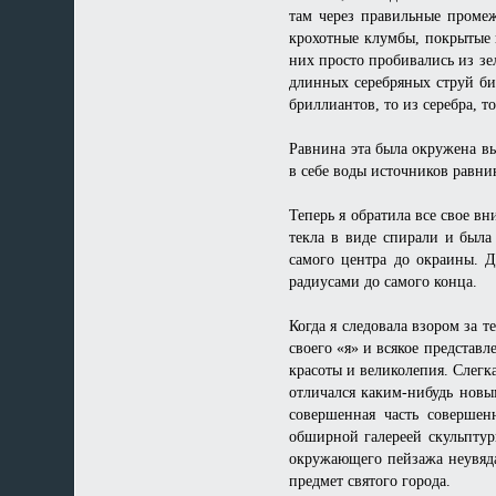
там через правильные проме
крохотные клумбы, покрытые
них просто пробивались из з
длинных серебряных струй бил
бриллиантов, то из серебра, 
Равнина эта была окружена вы
в себе воды источников равни
Теперь я обратила все свое в
текла в виде спирали и был
самого центра до окраины. Д
радиусами до самого конца.
Когда я следовала взором за 
своего «я» и всякое представ
красоты и великолепия. Слегк
отличался каким-нибудь новы
совершенная часть совершен
обширной галереей скульпту
окружающего пейзажа неувяда
предмет святого города.