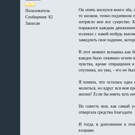
Он опять коснулся моего лба, 
Пользователь
то низком, точно подземном п
Сообщения: 82
потрясло мое все существо. 
Записан
поражался каждым движением 
изливал с какой-нибудь высок
замедлить свое падение, кото
В этот момент вспышка как бы
каждое было охвачено огнем н
чувства, кроме отвращения и
спутника, но увы, - его не бы
Я поняла, что осталась одна
молиться, но вдруг вся моя пр
жизни! Если бы иметь хоть не
Но совесть моя, как самый 
отвергала средства благодати
И тогда, в дополнение к эт
взорами.