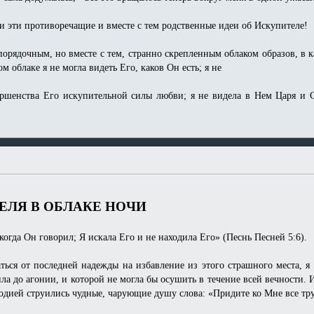
и эти противоречащие и вместе с тем родственные идеи об Искупителе!
орядочным, но вместе с тем, странно скрепленным облаком образов, в 
м облаке я не могла видеть Его, каков Он есть; я не
ершенства Его искупительной силы любви; я не видела в Нем Царя и 
ЕЛЯ В ОБЛАКЕ НОЧИ
а Он говорил; Я искала Его и не находила Его» (Песнь Песней 5:6).
ться от последней надежды на избавление из этого страшного места, я
ла до агонии, и которой не могла бы осушить в течение всей вечности. И
елодией струились чудные, чарующие душу слова: «Придите ко Мне все т