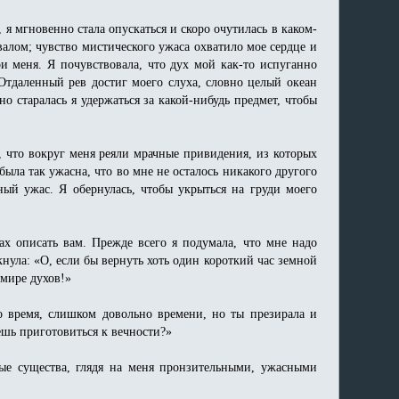
 я мгновенно стала опускаться и скоро очутилась в каком-
алом; чувство мистического ужаса охватило мое сердце и
ри меня. Я почувствовала, что дух мой как-то испуганно
Отдаленный рев достиг моего слуха, словно целый океан
о старалась я удержаться за какой-нибудь предмет, чтобы
, что вокруг меня реяли мрачные привидения, из которых
ыла так ужасна, что во мне не осталось никакого другого
ный ужас. Я обернулась, чтобы укрыться на груди моего
ах описать вам. Прежде всего я подумала, что мне надо
кнула: «О, если бы вернуть хоть один короткий час земной
 мире духов!»
о время, слишком довольно времени, но ты презирала и
ешь приготовиться к вечности?»
ые существа, глядя на меня пронзительными, ужасными