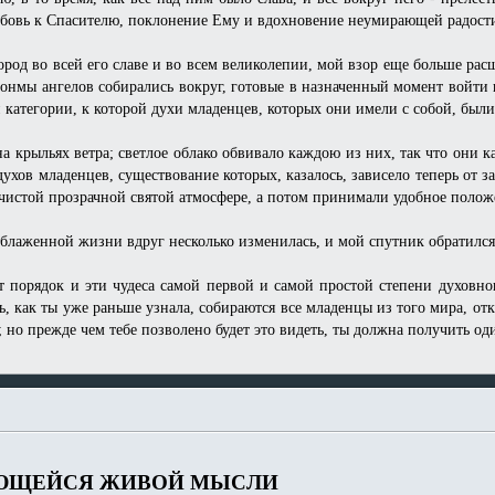
юбовь к Спасителю, поклонение Ему и вдохновение неумирающей радост
город во всей его славе и во всем великолепии, мой взор еще больше рас
сонмы ангелов собирались вокруг, готовые в назначенный момент войти 
й категории, к которой духи младенцев, которых они имели с собой, были
 крыльях ветра; светлое облако обвивало каждою из них, так что они к
ухов младенцев, существование которых, казалось, зависело теперь от з
чистой прозрачной святой атмосфере, а потом принимали удобное полож
 блаженной жизни вдруг несколько изменилась, и мой спутник обратилс
 порядок и эти чудеса самой первой и самой простой степени духовног
, как ты уже раньше узнала, собираются все младенцы из того мира, отк
; но прежде чем тебе позволено будет это видеть, ты должна получить од
ЮЩЕЙСЯ ЖИВОЙ МЫСЛИ