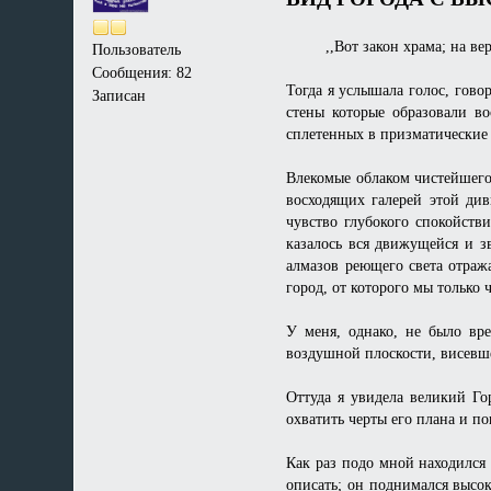
,,Вот закон храма; на вершин
Пользователь
Сообщения: 82
Тогда я услышала голос, гов
Записан
стены которые образовали в
сплетенных в призматические
Влекомые облаком чистейшего 
восходящих галерей этой ди
чувство глубокого спокойстви
казалось вся движущейся и з
алмазов реющего света отраж
город, от которого мы только 
У меня, однако, не было вр
воздушной плоскости, висевш
Оттуда я увидела великий Го
охватить черты его плана и по
Как раз подо мной находился
описать; он поднимался высок