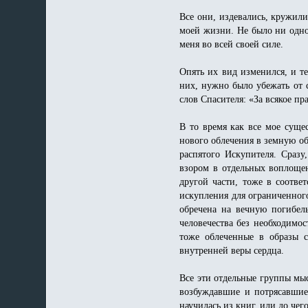
Все они, издевались, кружил
моей жизни. Не было ни одной
меня во всей своей силе.
Опять их вид изменился, и т
них, нужно было убежать от 
слов Спасителя: «За всякое пр
В то время как все мое суще
нового облечения в земную об
распятого Искупителя. Сраз
взором в отдельных воплощен
другой части, тоже в соотве
искупления для ограниченного
обречена на вечную погибел
человечества без необходимо
тоже облеченные в образы 
внутренней веры сердца.
Все эти отдельные группы мыс
возбуждавшие и потрясавшие 
научилась из книг, или до чег