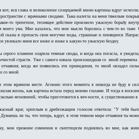
и вот, вся слава и великолепие созерцаемой мною картины вдруг исчезли,
ространстве с мрачными сводами. Тьма налегла на меня тяжелым покрыв
Какое-то трепетное, теснящее действие произвело ужасную борьбу внут
моего ума. Мне казалось, что мои мысли боролись с чем-то во тьме. 
ой скалы в пропасть свои могучие воды, страшные и пенящиеся. Напрасн
рое увлекало меня все ниже и ниже к какую-то ужасную бездну.
 серого пламени озарила темные своды, и когда она погасла, я увидела
ечистой страсти. Уже с самого начала произошедшая со мной перемена б
 отчаяния; когда же появились эти привидения, то мной овладел силь
ло со мной.
 в этом мрачном месте. Агонию этого момента я никогда не буду в сил
ошлая жизнь, как картина встала перед моими глазами. И тогда я воскли
сколько мгновений, чтобы приготовится к веч-ности, к существованию в
ужасный враг, хриплым и дребезжащим голосом ответила: "У тебя был
. Думаешь ли ты, что теперь, вдруг, в этом темном мире отчаяния ты мож
ому, мои прежние сомнения и скептицизм поднялись во мне, как жив