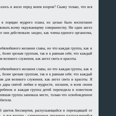
игалось и жило перед моим взором? Скажу только, что вся
 в порядке мудрого плана; их целью было воспитание
твовать всему окружающему совершенству. Ни один ангел
се они действовали заодно, как члены единого организма,
себялюбивого желания славы, но что каждая группа, как и
 более зрелым группам, так и к равным себе; что каждый
 великого служения, как ангел света и красоты.
себялюбивого желания славы, но что каждая группа, как и
 более зрелым группам, так и к равным себе; что каждый
м для великого служения, как ангел света и красоты. Я
ак дары святой любви и мудрости, низшим, и всем своим
 ребенок и каждая группа детей переходила в известном
спевшая группа занимала место, только что освобожденное
обители.
й цветок бессмертия, распускающийся и переходящий от
сть, и все внутри - гармоничное движение распускающейся