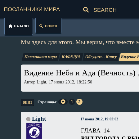
Посланники мира
Начало
Поиск
Мы здесь для этого. Мы верим, что вместе 
Посланники мира
КАФЕДРА
Обсудить - Книгу
Видение Н
Видение Неба и Ада (Вечность) 
Автор Light, 17 июня 2012, 18:22:50
1
2
Страницы
ВНИЗ
Light
17 июня 2012, 19:05:02
ГЛАВА 14
ВИД ГОРОДА С В