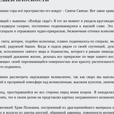
е горы всё пространство его вокруг - Святое Святых: Вот закон храма!
орящий с вышины: «Взойди сюда!» В тот же момент я увидела круговидн
осходящую галерею, постепенно поднимающуюся к высшей славе. Эта п
 спирали и отражавших чудно-прекрасные, бесконечные оттенки всевозм
света, которое, подобно колеснице, плавно поднималось по спирали, мы
вной, радужной башни. Когда я сидела рядом со своей спутницей, ду
я, исполненное святого мира и блаженства, которого я раньше никогда 
вучащей дыханием жизни, делалась все прекраснее по мере нашего восх
ающих своей переливающейся поверхностью всю красоту растительност
что поднялись.
емени рассмотреть окружающее великолепие, так как скоро мы выплы
ей в прозрачной атмосфере над великолепным, высоким куполом, увенч
род, простиравшийся во все стороны перед моим взором. Я находилась
нять, что в своем целом он представлял картину несравненного великоле
 великий Храм Познания, построенный из драгоценнейшего материала и 
о в воздухе из центра круглой, обширной равнины, поверхность которой