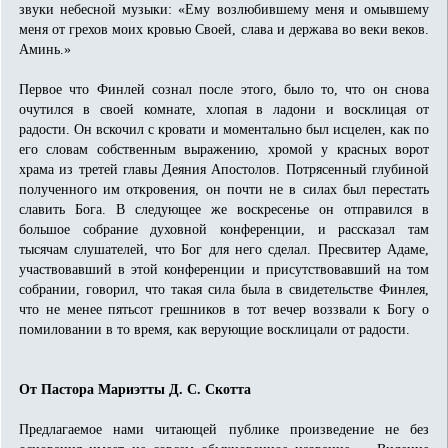
звуки небесной музыки: «Ему возлюбившему меня и омывшему
меня от грехов моих кровью Своей, слава и держава во веки веков.
Аминь.»
Первое что Финлей сознал после этого, было то, что он снова
очутился в своей комнате, хлопая в ладони и восклицая от
радости. Он вскочил с кровати и моментально был исцелен, как по
его словам собственным выражению, хромой у красных ворот
храма из третей главы Деяния Апостолов. Потрясенный глубиной
полученного им откровения, он почти не в силах был перестать
славить Бога. В следующее же воскресенье он отправился в
большое собрание духовной конференции, и рассказал там
тысячам слушателей, что Бог для него сделал. Пресвитер Адаме,
участвовавший в этой конференции и присутствовавший на том
собрании, говорил, что такая сила была в свидетельстве Финлея,
что не менее пятьсот грешников в тот вечер воззвали к Богу о
помиловании в то время, как верующие восклицали от радости.
От Пастора Мариэтты Д. С. Скотта
Предлагаемое нами читающей публике произведение не без