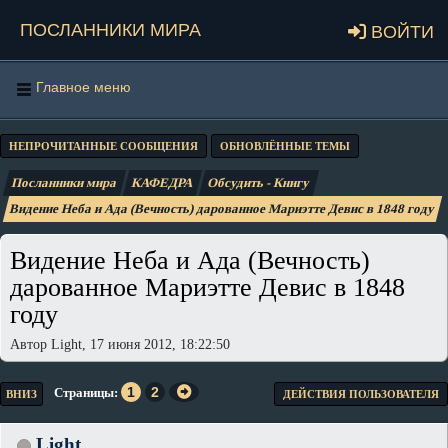
Посланники мира
Войти
Главное меню
НЕПРОЧИТАННЫЕ СООБЩЕНИЯ
ОБНОВЛЁННЫЕ ТЕМЫ
Посланники мира
КАФЕДРА
Обсудить - Книгу
Видение Неба и Ада (Вечность) дарованное Мариэтте Девис в 1848 году
Видение Неба и Ада (Вечность)
дарованное Мариэтте Девис в 1848
году
Автор Light, 17 июня 2012, 18:22:50
1
2
Страницы
ВНИЗ
ДЕЙСТВИЯ ПОЛЬЗОВАТЕЛЯ
Light