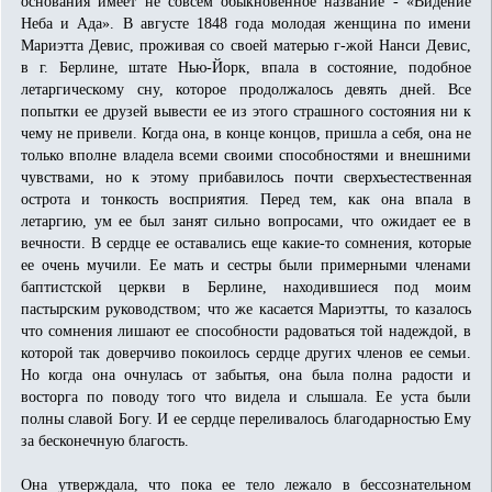
основания имеет не совсем обыкновенное название - «Видение
Неба и Ада». В августе 1848 года молодая женщина по имени
Мариэтта Девис, проживая со своей матерью г-жой Нанси Девис,
в г. Берлине, штате Нью-Йорк, впала в состояние, подобное
летаргическому сну, которое продолжалось девять дней. Все
попытки ее друзей вывести ее из этого страшного состояния ни к
чему не привели. Когда она, в конце концов, пришла а себя, она не
только вполне владела всеми своими способностями и внешними
чувствами, но к этому прибавилось почти сверхъестественная
острота и тонкость восприятия. Перед тем, как она впала в
летаргию, ум ее был занят сильно вопросами, что ожидает ее в
вечности. В сердце ее оставались еще какие-то сомнения, которые
ее очень мучили. Ее мать и сестры были примерными членами
баптистской церкви в Берлине, находившиеся под моим
пастырским руководством; что же касается Мариэтты, то казалось
что сомнения лишают ее способности радоваться той надеждой, в
которой так доверчиво покоилось сердце других членов ее семьи.
Но когда она очнулась от забытья, она была полна радости и
восторга по поводу того что видела и слышала. Ее уста были
полны славой Богу. И ее сердце переливалось благодарностью Ему
за бесконечную благость.
Она утверждала, что пока ее тело лежало в бессознательном