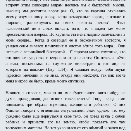
встречу этим сияющим мирам неслись мы с быстротой мысли,
наконец мы достигли ворот рая. О, что за картина открылась
моему изумленному взору, когда жемчужные ворота, высокие и
широкие, распахнулись на своих золотых петлях!.. Язык
человеческий не в силах описать того, что я видел там моим
просветленным взором. Но картина эта неизгладимо запечатлена в
моем сердце... Когда я созерцал ее в бесконечном восторге, я
увидел сонм ангелов плывущих в чистом эфире того мира... Они
неслись с величайшей быстротой... Я спросил моего спутника, кто
эти дивные существа, и куда они отправляются. Он отвечал: «Это
ангелы, посылаемые на слу-жение милосердия в тот мир из
которого ты явился» (Евр. 1:14). Я слышал вокруг себя звуки
чудесной мелодии и не знал, откуда они нисходят, так как возле
меня никого не было, кроме моего спутника.
Наконец я спросил, можно ли мне будет видеть кого-нибудь из
духов праведников, достигших совершенства! Тогда перед нами
появились три образа: мужчина, женщина и ребенок». О них
Финлей говорит с огненным энтузиазмом. Зная, однако что ему
суждено было еще вернуться в свое тело, он хотел взять с собой
ребенка и принести его на землю, чтобы показать его там
тоскующим матерям. Но тот уклонился от его объятий и запел под