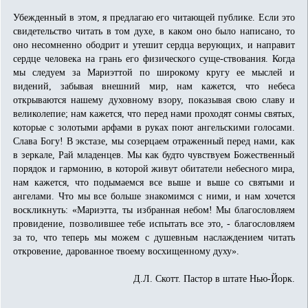
Убежденный в этом, я предлагаю его читающей публике. Если это
свидетельство читать в том духе, в каком оно было написано, то
оно несомненно ободрит и утешит сердца верующих, и направит
сердце человека на грань его физического суще-ствования. Когда
мы следуем за Мариэттой по широкому кругу ее мыслей и
видений, забывая внешний мир, нам кажется, что небеса
открываются нашему духовному взору, показывая свою славу и
великолепие; нам кажется, что перед нами проходят сонмы святых,
которые с золотыми арфами в руках поют ангельскими голосами.
Слава Богу! В экстазе, мы созерцаем отраженный перед нами, как
в зеркале, Рай младенцев. Мы как будто чувствуем Божественный
порядок и гармонию, в которой живут обитатели небесного мира,
нам кажется, что подымаемся все выше и выше со святыми и
ангелами. Что мы все больше знакомимся с ними, и нам хочется
воскликнуть: «Мариэтта, ты избранная небом! Мы благословляем
провидение, позволившее тебе испытать все это, - благословляем
за то, что теперь мы можем с душевным наслаждением читать
откровение, дарованное твоему восхищенному духу».
Д.Л. Скотт. Пастор в штате Нью-Йорк.