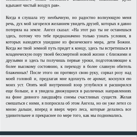
вдыхают чистый воздух рая».
Когда я слушала эту необычную, но радостно волнующую меня
речь, дух мой загорелся желанием увидеть друзей, которых я давно
потеряла на земле. Ангел сказал: «На этот раз ты не останешься
здесь, потому что тебе предназначено только узнать условия, в
которых находятся ушедшие из физического мира, дети Божии.
Когда же твой земной путь придет к концу, здесь ты встретишься в
младенческую пору твоей бессмертной новой жизни с близкими и
друзьями и здесь ты получишь первые уроки, подготовляющие к
более высокому состоянию, к переходу в более славную обитель
блаженных! После этого он протянул свою руку, сорвал розу над
моей головой и, предлагая мне вдохнуть ее аромат, коснулся ею
моих уст. Опять мой внутренний взор углубился и расширился
еще больше, и я увидела движущиеся в различных направлениях
на фоне дивного ландшафта сонмы счастливых существ. Желая
смешаться с ними, я попросила об этом Ангела, но он уже летел со
мною дальше, вперед и вверх через леса, которые делались все
удивительнее и прекраснее по мере того, как мы поднимались.