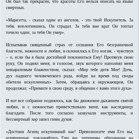
Он был так прекрасен, что красоты Его нельзя описать на языке
смертных.
«Мариэтта, - сказал один из ангелов, - это твой Искупитель. За
тебя, воплотившись, Он страдал. За тебя вне врат Он топтал
точило один; за тебя Он умер».
Испытывая священный страх от сознания Его безграничной
благости, нежности и любви, я склонилась к Его ногам, - чувствуя
– о, если бы я была достойной поклониться Ему! Протянув свою
руку, Он поднял меня, и голосом, звук которого наполнял меня
невыразимым блаженством, сказал: «Мир тебе дитя Мое! Дочь,
дух падшего человеческого рода, войди на время под своды
обители искупленных». Затем, обращаясь к окружающим, Он
продолжал: «Примите в свою среду, в общение с вами этого духа».
И вот все собрание поднялось, как бы движимое дыханием святой
любви, и с нежностью приветствовало меня, как наследницу
благодати. После того согласно зазвучали инструменты, и
бессмертный хор запел гимн духов:
«Достоин Агнец искупивший нас! Превозносите имя Его вы,
освященные, покланяйтесь Ему вы, херувимы, обитающие на