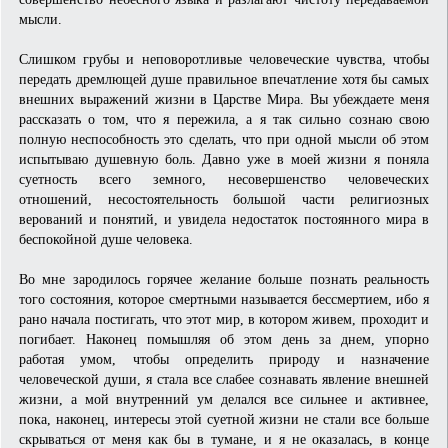
мысли.
Слишком грубы и неповоротливые человеческие чувства, чтобы
передать дремлющей душе правильное впечатление хотя бы самых
внешних выражений жизни в Царстве Мира. Вы убеждаете меня
рассказать о том, что я пережила, а я так сильно сознаю свою
полную неспособность это сделать, что при одной мысли об этом
испытываю душевную боль. Давно уже в моей жизни я поняла
суетность всего земного, несовершенство человеческих
отношений, несостоятельность большой части религиозных
верований и понятий, и увидела недостаток постоянного мира в
беспокойной душе человека.
Во мне зародилось горячее желание больше познать реальность
того состояния, которое смертными называется бессмертием, ибо я
рано начала постигать, что этот мир, в котором живем, проходит и
погибает. Наконец помышляя об этом день за днем, упорно
работая умом, чтобы определить природу и назначение
человеческой души, я стала все слабее сознавать явление внешней
жизни, а мой внутренний ум делался все сильнее и активнее,
пока, наконец, интересы этой суетной жизни не стали все больше
скрываться от меня как бы в тумане, и я не оказалась, в конце