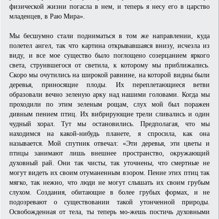
физической жизни погасла в нем, и теперь я несу его в царство
младенцев, в Раю Мира».
Мы бесшумно стали подниматься в том же направлении, куда
полетел ангел, так что картина открывавшаяся внизу, исчезла из
виду, и все мое существо было поглощено созерцанием яркого
света, струившегося от светила, к которому мы приближались.
Скоро мы очутились на широкой равнине, на которой видны были
деревья, приносящие плоды. Их переплетающиеся ветви
образовали вечно зеленую арку над нашими головами. Когда мы
проходили по этим зеленым рощам, слух мой был поражен
дивным пением птиц. Их вибрирующие трели сливались и один
чудный хорал. Тут мы остановились. Предполагая, что мы
находимся на какой-нибудь планете, я спросила, как она
называется. Мой спутник отвечал: «Эти деревья, эти цветы и
птицы занимают лишь внешнее пространство, окружающий
духовный рай. Они так чисты, так уточнены, что смертные не
могут видеть их своим отуманенным взором. Пение этих птиц так
мягко, так нежно, что люди не могут слышать их своим грубым
слухом. Создания, обитающие в более грубых формах, и не
подозревают о существовании такой утонченной природы.
Освобожденная от тела, ты теперь мо-жешь постичь духовными