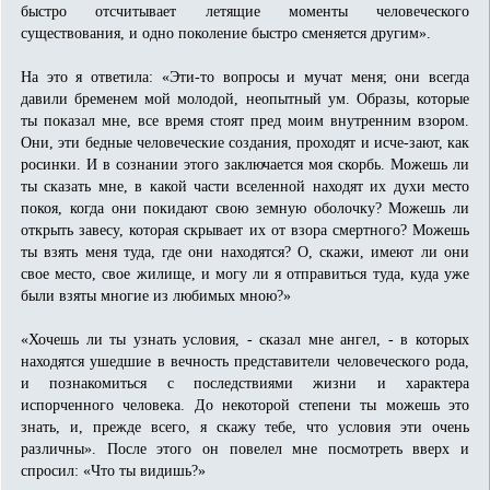
быстро отсчитывает летящие моменты человеческого
существования, и одно поколение быстро сменяется другим».
На это я ответила: «Эти-то вопросы и мучат меня; они всегда
давили бременем мой молодой, неопытный ум. Образы, которые
ты показал мне, все время стоят пред моим внутренним взором.
Они, эти бедные человеческие создания, проходят и исче-зают, как
росинки. И в сознании этого заключается моя скорбь. Можешь ли
ты сказать мне, в какой части вселенной находят их духи место
покоя, когда они покидают свою земную оболочку? Можешь ли
открыть завесу, которая скрывает их от взора смертного? Можешь
ты взять меня туда, где они находятся? О, скажи, имеют ли они
свое место, свое жилище, и могу ли я отправиться туда, куда уже
были взяты многие из любимых мною?»
«Хочешь ли ты узнать условия, - сказал мне ангел, - в которых
находятся ушедшие в вечность представители человеческого рода,
и познакомиться с последствиями жизни и характера
испорченного человека. До некоторой степени ты можешь это
знать, и, прежде всего, я скажу тебе, что условия эти очень
различны». После этого он повелел мне посмотреть вверх и
спросил: «Что ты видишь?»