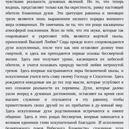
чувствами реальность духовных явлений. Но то, что теперь
видишь, представляет только как бы окрестность, рамку настоящей
обители блаженных духов. Эти цветущие равнины и звенящие
трели являются лишь выражением низшего порядка внешнего
мира освященных. Не замечаешь ли ты, что эти рощи насыщенны
атмосферой поклонения. Ясно ли тебе, что эти звуки, которые так
очаровывают и укрепляют тебя, являются жертвой хвалы,
приносимой Высшей Любви? Сюда прежде всего сопровождаются
духи искупленных, после того как они оставляют долину тени
смертной, и здесь им преподаются первые основы бессмертной
жизни. Здесь они получают уроки, касающиеся их небесной
обители, и учатся познавать природу чистой любви нетронутой
грехом. Здесь впервые настраиваются лиры бесконечной хвалы, и
искупленные учатся петь славу своему Господу и Спасителю. Здесь
рождаются неведомые им до тех пор мысли, которые углубляют в
них сознание реальности их перемены. Духи, которые далеко
ушли вперед в духовных достижениях, оставляют на время свое
высшее служение и спускаются в эту равнину, чтобы
приветствовать своих друзей по их прибытию в ду-ховный мир.
Здесь искупленные духи родственников встречаются и имеют
общение. Здесь в этих рощах бессмертия, впервые начинается в
великом единении гимн искупительной благодати. И исполнение
безмятежного покоя Небесного Блаженства, спасенные духи