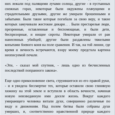
них лежали под палящими лучами солнца, другие - в пустынных
снежных горах, некоторые были окружены плачущими и
страдательными друзьями, другие же умирали брошенными и
забытыми. Были такие которые погибали за свою веру, и такие
которых замучивали жестокие дикари... . Были престарелые люди,
презренные, оставленные и беспомощные, и были дети,
беспризорные, и нищие сироты. Некоторые умирали от ран
нанесенных убийцей; другие были раздавлены тяжелыми
копытами боевого коня на поле сражения. И так, на той линии, где
время и вечность встречаются, взору моему предстала картина
неописуемой печали.
«Эти, - сказал мой спутник, - лишь одно из бесчисленных
последствий попранного закона».
Еще одно прикосновение света, струившегося из его правой руки,
- и я увидела бессмертие тех, которые оставили свою глиняную
хижину на этой земле и вступили в область вечности, начиная
новую неизведанную ими доселе жизнь. Вокруг каждого
умирающего человека витали духи, совершенно различные по
виду и движениям. Над полем битвы были собраны духи
умерших, и, соответственно нравственной природе каждого