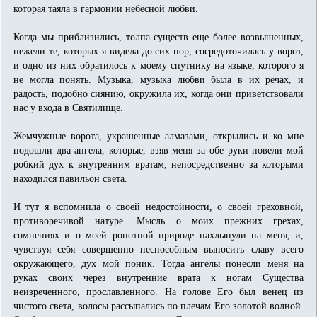
которая таяла в гармонии небесной любви.
Когда мы приблизились, толпа существ еще более возвышенных,
нежели те, которых я видела до сих пор, сосредоточилась у ворот,
и одно из них обратилось к моему спутнику на языке, которого я
не могла понять. Музыка, музыка любви была в их речах, и
радость, подобно сиянию, окружила их, когда они приветствовали
нас у входа в Святилище.
Жемчужные ворота, украшенные алмазами, открылись и ко мне
подошли два ангела, которые, взяв меня за обе руки повели мой
робкий дух к внутренним вратам, непосредственно за которыми
находился павильон света.
И тут я вспомнила о своей недостойности, о своей греховной,
противоречивой натуре. Мысль о моих прежних грехах,
сомнениях и о моей ропотной природе нахлынули на меня, и,
чувствуя себя совершенно неспособным выносить славу всего
окружающего, дух мой поник. Тогда ангелы понесли меня на
руках своих через внутренние врата к ногам Существа
неизреченного, прославленного. На голове Его был венец из
чистого света, волосы рассыпались по плечам Его золотой волной.