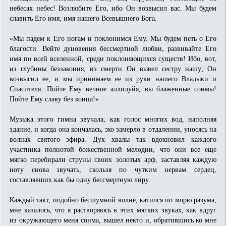
небесах небес! Возлюбите Его, ибо Он возвысил вас. Мы будем
славить Его имя, имя нашего Всевышнего Бога.
«Мы падем к Его ногам и поклонимся Ему. Мы будем петь о Его
благости. Вейте дуновения бессмертной любви, развивайте Его
имя по всей вселенной, среди поклоняющихся существ! Ибо, вот,
из глубины беззакония, из смерти Он вывел сестру нашу; Он
возвысил ее, и мы принимаем ее из руки нашего Владыки и
Спасителя. Пойте Ему вечное аллилуйя, вы блаженные сонмы!
Пойте Ему славу без конца!»
Музыка этого гимна звучала, как голос многих вод, наполняя
здание, и когда она кончалась, эхо замерло в отдалении, уносясь на
волнах святого эфира. Дух хвалы так вдохновил каждого
участника полнотой божественной мелодии, что они все еще
мягко перебирали струны своих золотых арф, заставляя каждую
ноту снова звучать, скользя по чутким нервам сердец,
составлявших как бы одну бессмертную лиру.
Каждый такт, подобно бесшумной волне, катился по морю разума;
мне казалось, что я растворяюсь в этих мягких звуках, как вдруг
из окружающего меня сонма, вышел некто и, обратившись ко мне