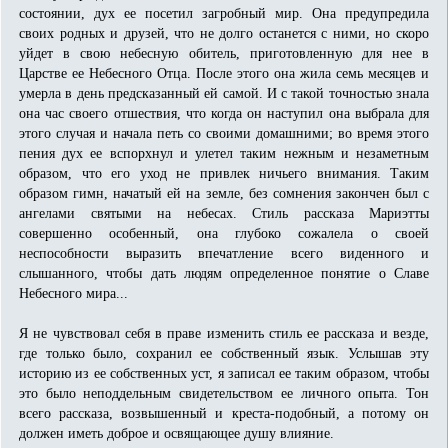
состоянии, дух ее посетил загробный мир. Она предупредила
своих родных и друзей, что не долго останется с ними, но скоро
уйдет в свою небесную обитель, приготовленную для нее в
Царстве ее Небесного Отца. После этого она жила семь месяцев и
умерла в день предсказанный ей самой. И с такой точностью знала
она час своего отшествия, что когда он наступил она выбрала для
этого случая и начала петь со своими домашними; во время этого
пения дух ее вспорхнул и улетел таким нежным и незаметным
образом, что его уход не привлек ничьего внимания. Таким
образом гимн, начатый ей на земле, без сомнения закончен был с
ангелами святыми на небесах. Стиль рассказа Мариэтты
совершенно особенный, она глубоко сожалела о своей
неспособности выразить впечатление всего виденного и
слышанного, чтобы дать людям определенное понятие о Славе
Небесного мира...
Я не чувствовал себя в праве изменить стиль ее рассказа и везде,
где только было, сохранил ее собственный язык. Услышав эту
историю из ее собственных уст, я записал ее таким образом, чтобы
это было неподдельным свидетельством ее личного опыта. Тон
всего рассказа, возвышенный и креста-подобный, а потому он
должен иметь доброе и освящающее душу влияние.