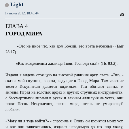
Light
17 июня 2012, 18:43:44
#5
ГЛАВА 4
ГОРОД МИРА
«Это не иное что, как дом Божий, это врата небесные» (Быт
28:17)
«Как вожделенны жилища Твои, Господи сил!» (Пс 83:2).
Издали я видела стоящую на высокой равнине арку света. «Это, -
сказал мой спутник, ворота, ведущие в Город Мира. Там явление
твоего Искупителя делается видимым. Там обитают святые и
ангелы. Играя на золотых арфах и других струнных инструментах,
с бессмертными лирами в руках и вечным аллилуйя на устах, они
поют Песнь Искупления, песнь мира, песнь не умирающей
любви».
«Могу ли я туда войти?» - спросила я. Опять он коснулся моих уст,
и вот они зашевелились, издавая неведомую до тех пор хвалу,