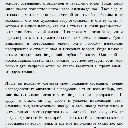
концов, совершенно отрешенной от внешнего мира. Тогда предо
мной начало появляться нечто новое и неизведанное. Я все еще не
сознавала, что оставляю человеческий мир скорби и борьбы; я не
сознавала, что мой духовный взор открывался, и что те явления,
которые я видела неясно, как бы в тумане, и были реальностью,
рассветом бесконечной жизни. И все таки мне ясно было, что я
перехожу от моего прежнего состояние к чему-то новому: будто
выплываю в безбрежный океан, будто прохожу неведомые
пространства с отуманенным и неверным взором, будто плыву в
легком эфире, над бездонной глубиной внизу. Одинокий и
беспомощный, охваченный тяжелым чувством неуверенности, мой
робкий дух напрасно хотел бы теперь вернуться в страну теней,
которую оставил.
Лишь на половину сознавая свое тогдашнее состояние, полная
неопределенных ощущений я подумала, нет ли кого-нибудь, кто
мог бы направлять меня в этом бездорожном пространстве. И
вдруг, в отдалении над собой я увидела нисходящий свет,
имевший вид великолепной звезды. К этой звезде устремилась я
всеми силами своего существа, пока ничего больше вокруг себя не
видела, кроме нее. Когда я приблизилась к ней, ее сеяние осветило
пространство вокруг меня, и все мое истомленное существо, как