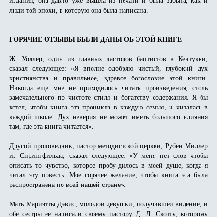
издания, она давно уже вышла из печати и была забыта, как и
люди той эпохи, в которую она была написана.
ГОРЯЧИЕ ОТЗЫВЫ БЫЛИ ДАНЫ ОБ ЭТОЙ КНИГЕ
Ж. Уоллер, один из главных пасторов баптистов в Кентукки,
сказал следующее: «Я вполне одобряю чистый, глубокий дух
христианства и правильное, здравое богословие этой книги.
Никогда еще мне не приходилось читать произведения, столь
замечательного по чистоте стиля и богатству содержания. Я бы
хотел, чтобы книга эта проникла в каждую семью, и читалась в
каждой школе. Дух неверия не может иметь большого влияния
там, где эта книга читается».
Другой проповедник, пастор методистской церкви, Рубен Миллер
из Спрингфильда, сказал следующее: «У меня нет слов чтобы
описать то чувство, которое пробу-дилось в моей душе, когда я
читал эту повесть. Мое горячее желание, чтобы книга эта была
распространена по всей нашей стране».
Мать Мариэтты Дэвис, молодой девушки, получившей видение, и
обе сестры ее написали своему пастору Д. Л. Скотту, которому