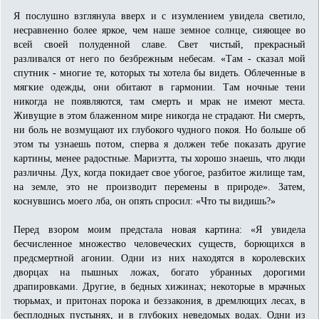
Я послушно взглянула вверх и с изумлением увидела светило,
несравненно более яркое, чем наше земное солнце, сияющее во
всей своей полуденной славе. Свет чистый, прекрасный
разливался от него по безбрежным небесам. «Там - сказал мой
спутник - многие те, которых ты хотела бы видеть. Облеченные в
мягкие одежды, они обитают в гармонии. Там ночные тени
никогда не появляются, там смерть и мрак не имеют места.
Живущие в этом блаженном мире никогда не страдают. Ни смерть,
ни боль не возмущают их глубокого чудного покоя. Но больше об
этом ты узнаешь потом, сперва я должен тебе показать другие
картины, менее радостные. Мариэтта, ты хорошо знаешь, что люди
различны. Дух, когда покидает свое убогое, разбитое жилище там,
на земле, это не производит перемены в природе». Затем,
коснувшись моего лба, он опять спросил: «Что ты видишь?»
Перед взором моим предстала новая картина: «Я увидела
бесчисленное множество человеческих существ, борющихся в
предсмертной агонии. Одни из них находятся в королевских
дворцах на пышных ложах, богато убранных дорогими
драпировками. Другие, в бедных хижинах; некоторые в мрачных
тюрьмах, и притонах порока и беззакония, в дремлющих лесах, в
бесплодных пустынях, и в глубоких неведомых водах. Одни из