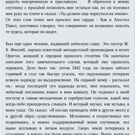
радость неизреченную и преславную. . . Я обратился к моему
спутнику с просьбой позволить мне остаться там, но он положил
мне руку на плечо и сказал: «Ты должен еще вернуться на землю».
От этих слов точно меч пронзил мое сердце - Как и Апостол
Павел, постоянно говорил, что совершенно не возможно описать
те чудеса, которые он видел.
Был еще один человек, видевший небесную славу. Это пастор Ж.
Б. Финлей, хорошо известный методистский проповедник в штате
Оригон, живший в середине прошлого столетия. Он напечатал
описание того замечательного случая, который ему пришлось
пережить. Дело было так: летом 1842 года он сильно заболел
горячкой и стал так быстро угасать, что окружающие потеряли
всякую надежду на выздоровление. На седьмой вечер - рассказал
он,- когда последний луч надежды исчез, мне показалось, что
небесный посланник вошел в мою комнату. Он подошел к моей
постели и самым мелодичным и серебристым голосом, какой мне
когда-либо приходилось слышать. И который звучал, как музыка, в
моих ушах. Он сказал: «Я послан проводить тебя в другое место и
в другой образ существования». Мгновенно я почувствовал что
поднимаюсь, и нежно поддерживаемый моим спутником, все
выше всплываю в легком воздухе. Скоро земля потерялась в
отдалении, и вокруг нас были миры света и славы. Выше, выше на