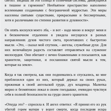
светил. Видишь ли эти солнца и солнечные системы, движущиеся
в тишине и гармонии? Необъятное пространство наполнено
вселенными созданными с безграничной мудростью. Эти миры
населены святыми существами, прекрасными и бессмертными,
хотя и различными по степени развития и духовности».
Он опять коснулся моего лба, - и вот - надо мною и вокруг меня и
в бесконечном отдалении я увидела несущихся в разных
направлениях духов чистого света, пролетавших с быстротою
мысли. «Это, - сказал мой спутник, - ангелы, служебные духи. Для
них величайшую радость составляет отправляться на служение
милосердия. Они обитают с вечно блаженными и посылаются, как
хранители, защитники, и посланники святой мысли к тем,
которые на земле».
Когда я так смотрела, как они поднимались и спускались, ко мне
приблизился один из них, который держал на своих руках,
прижимая к своей ангельской груди, дух младенца. Малютка
мирно и безмятежно лежал в своем гнездышке, очевидно чувствуя
себя в полной безопасности на груди своего хранителя.
«Откуда это? - спросила я. И ангел ответил: «Я принял его из рук
убитой горем матери у ворот смерти, когда последняя искра