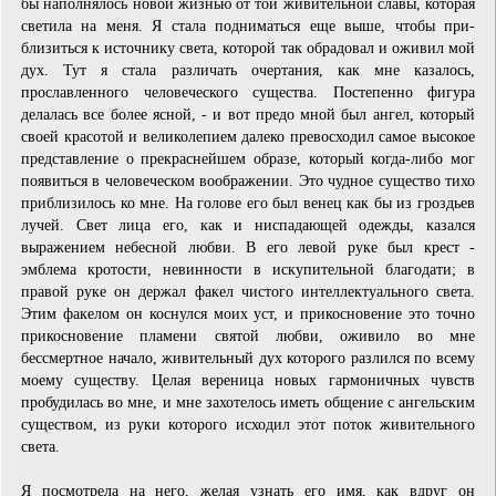
бы наполнялось новой жизнью от той живительной славы, которая
светила на меня. Я стала подниматься еще выше, чтобы при-
близиться к источнику света, которой так обрадовал и оживил мой
дух. Тут я стала различать очертания, как мне казалось,
прославленного человеческого существа. Постепенно фигура
делалась все более ясной, - и вот предо мной был ангел, который
своей красотой и великолепием далеко превосходил самое высокое
представление о прекраснейшем образе, который когда-либо мог
появиться в человеческом воображении. Это чудное существо тихо
приблизилось ко мне. На голове его был венец как бы из гроздьев
лучей. Свет лица его, как и ниспадающей одежды, казался
выражением небесной любви. В его левой руке был крест -
эмблема кротости, невинности в искупительной благодати; в
правой руке он держал факел чистого интеллектуального света.
Этим факелом он коснулся моих уст, и прикосновение это точно
прикосновение пламени святой любви, оживило во мне
бессмертное начало, живительный дух которого разлился по всему
моему существу. Целая вереница новых гармоничных чувств
пробудилась во мне, и мне захотелось иметь общение с ангельским
существом, из руки которого исходил этот поток живительного
света.
Я посмотрела на него, желая узнать его имя, как вдруг он