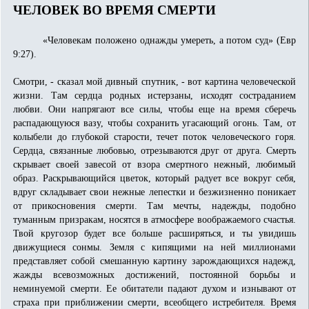
ЧЕЛОВЕК ВО ВРЕМЯ СМЕРТИ
«Человекам положено однажды умереть, а потом суд» (Евр
9:27).
Смотри, - сказал мой дивный спутник, - вот картина человеческой
жизни. Там сердца родных истерзаны, исходят состраданием
любви. Они напрягают все силы, чтобы еще на время сберечь
распадающуюся вазу, чтобы сохранить угасающий огонь. Там, от
колыбели до глубокой старости, течет поток человеческого горя.
Сердца, связанные любовью, отрезываются друг от друга. Смерть
скрывает своей завесой от взора смертного нежный, любимый
образ. Раскрывающийся цветок, который радует все вокруг себя,
вдруг складывает свои нежные лепестки и безжизненно поникает
от прикосновения смерти. Там мечты, надежды, подобно
туманным призракам, носятся в атмосфере воображаемого счастья.
Твой кругозор будет все больше расширяться, и ты увидишь
движущиеся сонмы. Земля с кипящими на ней миллионами
представляет собой смешанную картину зарождающихся надежд,
жажды всевозможных достижений, постоянной борьбы и
неминуемой смерти. Ее обитатели падают духом и изнывают от
страха при приближении смерти, всеобщего истребителя. Время