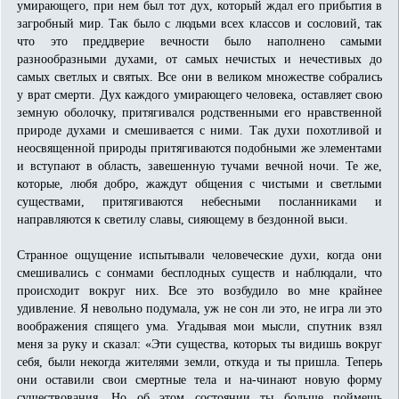
умирающего, при нем был тот дух, который ждал его прибытия в
загробный мир. Так было с людьми всех классов и сословий, так
что это преддверие вечности было наполнено самыми
разнообразными духами, от самых нечистых и нечестивых до
самых светлых и святых. Все они в великом множестве собрались
у врат смерти. Дух каждого умирающего человека, оставляет свою
земную оболочку, притягивался родственными его нравственной
природе духами и смешивается с ними. Так духи похотливой и
неосвященной природы притягиваются подобными же элементами
и вступают в область, завешенную тучами вечной ночи. Те же,
которые, любя добро, жаждут общения с чистыми и светлыми
существами, притягиваются небесными посланниками и
направляются к светилу славы, сияющему в бездонной выси.
Странное ощущение испытывали человеческие духи, когда они
смешивались с сонмами бесплодных существ и наблюдали, что
происходит вокруг них. Все это возбудило во мне крайнее
удивление. Я невольно подумала, уж не сон ли это, не игра ли это
воображения спящего ума. Угадывая мои мысли, спутник взял
меня за руку и сказал: «Эти существа, которых ты видишь вокруг
себя, были некогда жителями земли, откуда и ты пришла. Теперь
они оставили свои смертные тела и на-чинают новую форму
существования. Но об этом состоянии ты больше поймешь