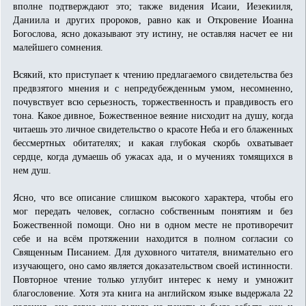
вполне подтверждают это; также видения Исаии, Иезекииля,
Даниила и других пророков, равно как и Откровение Иоанна
Богослова, ясно доказывают эту истину, не оставляя насчет ее ни
малейшего сомнения.
Всякий, кто приступает к чтению предлагаемого свидетельства без
предвзятого мнения и с непредубежденным умом, несомненно,
почувствует всю серьезность, торжественность и правдивость его
тона. Какое дивное, Божественное веяние нисходит на душу, когда
читаешь это личное свидетельство о красоте Неба и его блаженных
бессмертных обитателях; и какая глубокая скорбь охватывает
сердце, когда думаешь об ужасах ада, и о мучениях томящихся в
нем душ.
Ясно, что все описание слишком высокого характера, чтобы его
мог передать человек, согласно собственным понятиям и без
Божественной помощи. Оно ни в одном месте не противоречит
себе и на всём протяжении находится в полном согласии со
Священным Писанием. Для духовного читателя, внимательно его
изучающего, оно само является доказательством своей истинности.
Повторное чтение только углубит интерес к нему и умножит
благословение. Хотя эта книга на английском языке выдержала 22