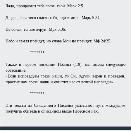
Чадо, прощаются тебе грехи твои. Марк 2:5.
Дщерь, вера твоя спасла тебя; иди в мире. Марк 5:34.
Не бойся, только веруй. Мрк 5:36.
Небо и земля прейдут, но слова Мои не прейдут. Мф 24:35.
*******
Также в первом послании Иоанна (1:9), мы имеем следующее
обетование:
«Если исповедуем грехи наши, то Он, будучи верен и праведен,
простит нам грехи наши и очистит нас от всякой неправды».
*******
Эти тексты из Священного Писания указывают путь жаждущим
получить обитель в описанном выше Небесном Раю.