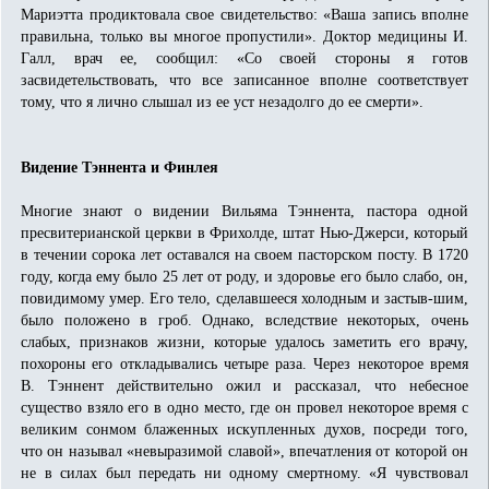
Мариэтта продиктовала свое свидетельство: «Ваша запись вполне
правильна, только вы многое пропустили». Доктор медицины И.
Галл, врач ее, сообщил: «Со своей стороны я готов
засвидетельствовать, что все записанное вполне соответствует
тому, что я лично слышал из ее уст незадолго до ее смерти».
Видение Тэннента и Финлея
Многие знают о видении Вильяма Тэннента, пастора одной
пресвитерианской церкви в Фрихолде, штат Нью-Джерси, который
в течении сорока лет оставался на своем пасторском посту. В 1720
году, когда ему было 25 лет от роду, и здоровье его было слабо, он,
повидимому умер. Его тело, сделавшееся холодным и застыв-шим,
было положено в гроб. Однако, вследствие некоторых, очень
слабых, признаков жизни, которые удалось заметить его врачу,
похороны его откладывались четыре раза. Через некоторое время
В. Тэннент действительно ожил и рассказал, что небесное
существо взяло его в одно место, где он провел некоторое время с
великим сонмом блаженных искупленных духов, посреди того,
что он называл «невыразимой славой», впечатления от которой он
не в силах был передать ни одному смертному. «Я чувствовал