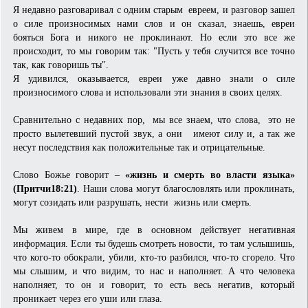
Я недавно разговаривал с одним старым евреем, и разговор зашел
о силе произносимых нами слов и он сказал, знаешь, евреи
бояться Бога и никого не проклинают. Но если это все же
происходит, то мы говорим так: "Пусть у тебя случится все точно
так, как говоришь ты".
Я удивился, оказывается, евреи уже давно знали о силе
произносимого слова и использовали эти знания в своих целях.
Сравнительно с недавних пор, мы все знаем, что слова, это не
просто вылетевший пустой звук, а они имеют силу и, а так же
несут последствия как положительные так и отрицательные.
Слово Божье говорит –
«жизнь и смерть во власти языка»
(Притчи18:21)
. Наши слова могут благословлять или проклинать,
могут созидать или разрушать, нести жизнь или смерть.
Мы живем в мире, где в основном действует негативная
информация. Если ты будешь смотреть новости, то там услышишь,
что кого-то обокрали, убили, кто-то разбился, что-то сгорело. Что
мы слышим, и что видим, то нас и наполняет. А что человека
наполняет, то он и говорит, то есть весь негатив, который
проникает через его уши или глаза.