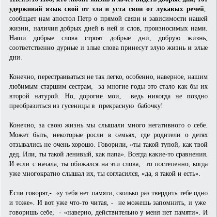
удерживай язык свой от зла и уста свои от лукавых речей
;
сообщает нам апостол Петр о прямой связи и зависимости нашей
жизни, наличия добрых дней в ней и слов, произносимых нами.
Наши добрые слова строят добрые дни, добрую жизнь,
соответственно дурные и злые слова принесут злую жизнь и злые
дни.
Конечно, перестраиваться не так легко, особенно, наверное, нашим
любимым старшим сестрам, за многие годы это стало как бы их
второй натурой. Но, дорогие мои, ведь никогда не поздно
преобразиться из гусеницы в прекрасную бабочку!
Конечно, за свою жизнь мы слышали много негативного о себе.
Может быть, некоторые росли в семьях, где родители о детях
отзывались не очень хорошо. Говорили, «ты такой тупой, как твой
дед. Или, ты такой ленивый, как папа». Всегда какие-то сравнения.
И если с начала, ты обижался на эти слова, то постепенно, когда
уже многократно слышал их, ты согласился, «да, я такой и есть».
Если говорят,- «у тебя нет памяти, сколько раз твердить тебе одно
и тоже». И вот уже что-то читая, - не можешь запомнить, и уже
говоришь себе, - «наверно, действительно у меня нет памяти». И