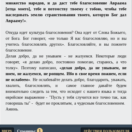
множество народов, и да даст тебе благословение Авраама
[отца моего], тебе и потомству твоему с тобою, чтобы тебе
наследовать землю странствования твоего, которую Бог дал
Аврааму!»
.
Откуда идет культура благословения? Она идет от Слова Божьего,
от Бога. Бог говорит, «не только Я вас благословляю, но и вы
учитесь благословлять других». Благословляйте, и вы пожнете
благословение.
Делая добро, да не унываем - не жалуемся. Некоторые люди
говорят, «я делаю добро, постоянно помогаю, стараюсь, а что
толку». Поэтому написано,
«делая добро, да не унываем, не
ноем, не жалуемся, не ропщем. Ибо в свое время пожнем, если
не ослабеем»
. Не ослабевайте делать добро, благодарить, уважать,
хвалить, благословлять, и самое главное давайте будем
внимательно следить за тем, что исходит с нашего языка и тогда
еврейское выражение - "Пусть у тебя случится все точно так, как
говоришь ты" - будет не проклятьем, а чудесным благословением.
Аминь.
1
Страницы
ВВЕРХ
ДЕЙСТВИЯ ПОЛЬЗОВАТЕЛЯ