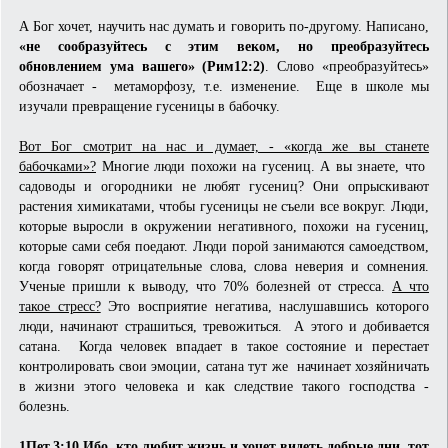
А Бог хочет, научить нас думать и говорить по-другому. Написано,
«не сообразуйтесь с этим веком, но преобразуйтесь
обновлением ума вашего» (Рим12:2)
. Слово «преобразуйтесь»
обозначает - метаморфозу, т.е. изменение. Еще в школе мы
изучали превращение гусеницы в бабочку.
Вот Бог смотрит на нас и думает, - «когда же вы станете
бабочками»?
Многие люди похожи на гусениц. А вы знаете, что
садоводы и огородники не любят гусениц? Они опрыскивают
растения химикатами, чтобы гусеницы не съели все вокруг. Люди,
которые выросли в окружении негативного, похожи на гусениц,
которые сами себя поедают. Люди порой занимаются самоедством,
когда говорят отрицательные слова, слова неверия и сомнения.
Ученые пришли к выводу, что 70% болезней от стресса.
А что
такое стресс?
Это восприятие негатива, наслушавшись которого
люди, начинают страшиться, тревожиться. А этого и добивается
сатана. Когда человек впадает в такое состояние и перестает
контролировать свои эмоции, сатана тут же начинает хозяйничать
в жизни этого человека и как следствие такого господства -
болезнь.
1Пет.3:10 Ибо, кто любит жизнь и хочет видеть добрые дни, тот