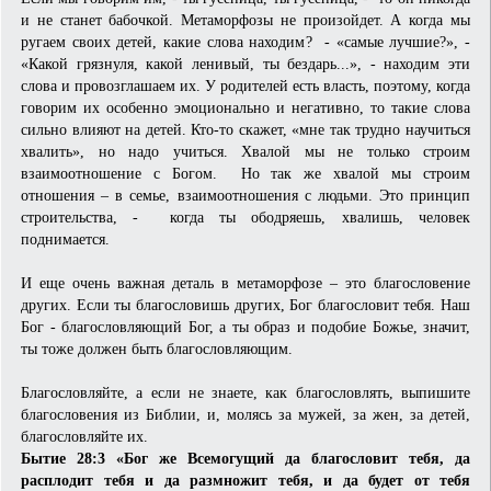
и не станет бабочкой. Метаморфозы не произойдет. А когда мы
ругаем своих детей, какие слова находим? - «самые лучшие?», -
«Какой грязнуля, какой ленивый, ты бездарь...», - находим эти
слова и провозглашаем их. У родителей есть власть, поэтому, когда
говорим их особенно эмоционально и негативно, то такие слова
сильно влияют на детей. Кто-то скажет, «мне так трудно научиться
хвалить», но надо учиться. Хвалой мы не только строим
взаимоотношение с Богом. Но так же хвалой мы строим
отношения – в семье, взаимоотношения с людьми. Это принцип
строительства, - когда ты ободряешь, хвалишь, человек
поднимается.
И еще очень важная деталь в метаморфозе – это благословение
других. Если ты благословишь других, Бог благословит тебя. Наш
Бог - благословляющий Бог, а ты образ и подобие Божье, значит,
ты тоже должен быть благословляющим.
Благословляйте, а если не знаете, как благословлять, выпишите
благословения из Библии, и, молясь за мужей, за жен, за детей,
благословляйте их.
Бытие 28:3 «Бог же Всемогущий да благословит тебя, да
расплодит тебя и да размножит тебя, и да будет от тебя