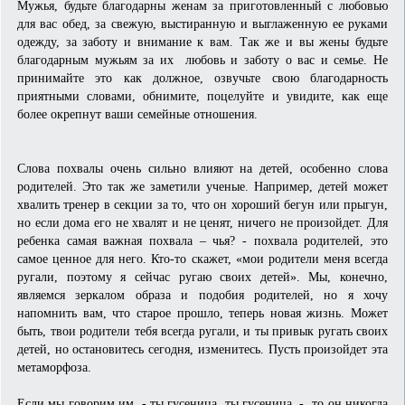
Мужья, будьте благодарны женам за приготовленный с любовью
для вас обед, за свежую, выстиранную и выглаженную ее руками
одежду, за заботу и внимание к вам. Так же и вы жены будьте
благодарным мужьям за их любовь и заботу о вас и семье. Не
принимайте это как должное, озвучьте свою благодарность
приятными словами, обнимите, поцелуйте и увидите, как еще
более окрепнут ваши семейные отношения.
Слова похвалы очень сильно влияют на детей, особенно слова
родителей. Это так же заметили ученые. Например, детей может
хвалить тренер в секции за то, что он хороший бегун или прыгун,
но если дома его не хвалят и не ценят, ничего не произойдет. Для
ребенка самая важная похвала – чья? - похвала родителей, это
самое ценное для него. Кто-то скажет, «мои родители меня всегда
ругали, поэтому я сейчас ругаю своих детей». Мы, конечно,
являемся зеркалом образа и подобия родителей, но я хочу
напомнить вам, что старое прошло, теперь новая жизнь. Может
быть, твои родители тебя всегда ругали, и ты привык ругать своих
детей, но остановитесь сегодня, изменитесь. Пусть произойдет эта
метаморфоза.
Если мы говорим им, - ты гусеница, ты гусеница, - то он никогда