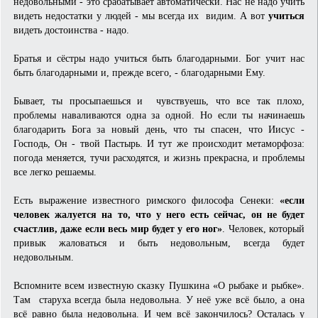
недовольными - это срабатывает автоматически. Нас не надо учить
видеть недостатки у людей - мы всегда их видим. А вот
учиться
видеть достоинства - надо.
Братья и сёстры надо учиться быть благодарными. Бог учит нас
быть благодарными и, прежде всего, - благодарными Ему.
Бывает, ты просыпаешься и чувствуешь, что все так плохо,
проблемы наваливаются одна за одной. Но если ты начинаешь
благодарить Бога за новый день, что ты спасен, что Иисус -
Господь, Он - твой Пастырь. И тут же происходит метаморфоза:
погода меняется, тучи расходятся, и жизнь прекрасна, и проблемы
все легко решаемы.
Есть выражение известного римского философа Сенеки:
«если
человек жалуется на то, что у него есть сейчас, он не будет
счастлив, даже если весь мир будет у его ног»
. Человек, который
привык жаловаться и быть недовольным, всегда будет
недовольным.
Вспомните всем известную сказку Пушкина «О рыбаке и рыбке».
Там старуха всегда была недовольна. У неё уже всё было, а она
всё равно была недовольна. И чем всё закончилось? Осталась у