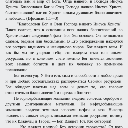
благодать вам и мир от Бога, Отца нашего, и Господа Иисуса
Христа. Благословен Бог и Отец Господа нашего Иисуса Христа,
благословивший нас во Христе всяким духовным благословением
в небесах... (Ефесянам 1:1—3)
"Благословен Бог и Отец Господа нашего Иисуса Христа".
Павел считает, что в основании всех наших благословений во
Христе лежит следующий факт: Бог благословен. Он не является
слабым, бедным или бес­сильным. В Его распоряжении находятся
все ресурсы видимого и невидимого миров. Бог владеет всем. И
как бы мы не уверяли себя, что владеем теми или иными
ресурсами, но в конечном счете именно Бог является хозяином
всех земных богатств и дает их человеку во временное
пользование.
Бог всемогущ. У Него есть сила и способности в любое время
и при любых обстоятельствах распоряжаться Своими ресурсами.
Бог обладает властью над всем и делает то, что говорит
относительно благословений и передачи богатств.
Не горнодобывающие компании владеют золотом, серебром и
другими драгоценными металлами. Не нефтедобывающие
компании владеют земными запасами нефти и газа. Никогда
человек не сможет владеть никакими земными ресурсами, потому
что их Владелец и Творец — Бог. Владеет Тот, Кто сотворил!
Кто владеет идеями? Кто источник творчества? От кого