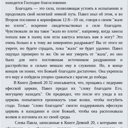
находится Господне благословение.
Благодать — это сила, позволяющая устоять в испытаниях и
продолжать свой нелегкий земной путь. Павел знал об этом, и во
Втором послании к коринфянам 12:8—10 он, говоря о своем "жале
во плоти", искренне свидетельствовал о силе благодати.
Чувствовали ли вы такое "жало во плоти", например, когда заноза
попала вам в палец или игла кактуса впилась вам в ногу? Это
очень больно и к тому же невероятно раздражает! Вы от этого не
умрете, но будете страдать, пока "жало" не будет удалено. Павел
ощущал примерно то же. Он не мог умереть от "жала", но оно
было для него постоянным источником раздражения и
расстройства и сильно мешало ему в служении. Но, в конце
концов он понял, что Божьей благодати достаточно. Она укрепила
его веру и побуди­ла упорно сражаться с врагом до победы.
В Книге Деяний 20:32 описывается, что, прощаясь с лидерами
ефесской церкви, Павел предал их "слову благодати Его,
могущему назидать". Он предвидел, что после его ухода в их
церковь попытаются проникнуть злые волки, чтобы погубить
стадо. Только "слово благодати" смогло поддерживать ефесскую
церковь в назидании и силе Божьей, чтобы она распознавала
волков и изгоняла их из своей среды.
Слова Павла, записанные в Книге Деяний 20, с которыми он