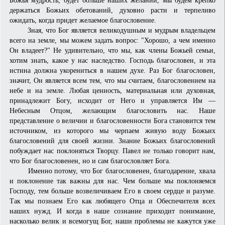
держаться Божьих обетований, духовно расти и терпеливо
ожидать, когда придет желаемое благословение.
Зная, что Бог является великодушным и мудрым владельцем
всего на земле, мы можем задать вопрос: "Хорошо, а чем именно
Он владеет?" Не удивительно, что мы, как члены Божьей семьи,
хотим знать, какое у нас наследство. Господь благословен, и эта
истина должна укорениться в нашем духе. Раз Бог благословен,
значит, Он является всем тем, что мы считаем, благословением на
небе и на земле. Любая ценность, мате­риальная или духовная,
принадлежит Богу, исходит от Него и управляется Им —
Небесным Отцом, желающим благословить нас. Наше
представление о величии и благословенности Бога становится тем
источником, из которого мы черпаем живую воду Божьих
благословений для своей жизни. Знание Божьих благословений
побуждает нас поклоняться Творцу. Павел не только говорит нам,
что Бог благословенен, но и сам благословляет Бога.
Именно потому, что Бог благословенен, благодарение, хвала
и поклонение так важны для нас. Чем больше мы поклоняемся
Господу, тем больше возвеличиваем Его в своем сердце и разуме.
Так мы познаем Его как любящего Отца и Обеспечителя всех
наших нужд. И когда в наше сознание приходит понимание,
насколько велик и всемогущ Бог, наши проблемы не кажутся уже