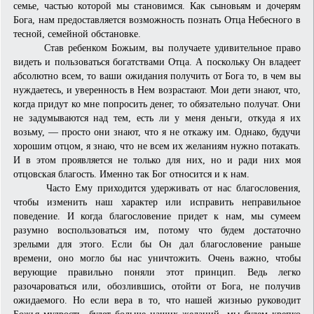
семье, частью которой мы становимся. Как сыновьям и дочерям
Бога, нам предоставляется возможность познать Отца Небесного в
тесной, семейной обстановке.
Став ребенком Божьим, вы получаете удивительное право
видеть и пользоваться богатствами Отца. А поскольку Он владеет
абсолютно всем, то ваши ожидания получить от Бога то, в чем вы
нуждаетесь, и уверен­ность в Нем возрастают. Мои дети знают, что,
когда придут ко мне попросить денег, то обязательно получат. Они
не задумываются над тем, есть ли у меня деньги, откуда я их
возьму, — просто они знают, что я не от­кажу им. Однако, будучи
хорошим отцом, я знаю, что не всем их желаниям нужно потакать.
И в этом проявляется не только для них, но и ради них моя
отцовская благость. Именно так Бог относится и к нам.
Часто Ему приходится удерживать от нас благословения,
чтобы изменить наш характер или исправить неправильное
поведение. И когда благословение придет к нам, мы сумеем
разумно воспользоваться им, по­тому что будем достаточно
зрелыми для этого. Если бы Он дал благословение раньше
времени, оно могло бы нас уничтожить. Очень важно, чтобы
верующие правильно поняли этот принцип. Ведь легко
разочароваться или, обозлившись, отойти от Бога, не получив
ожидаемого. Но если вера в то, что нашей жизнью руководит
Божья мудрость, будет больше наших желаний, мы будем крепко