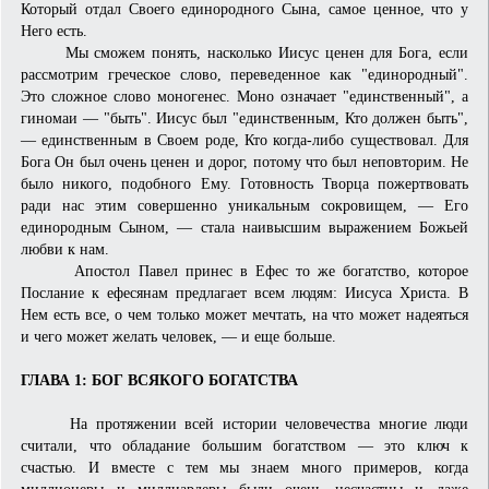
Который отдал Своего единородного Сына, самое ценное, что у
Него есть.
Мы сможем понять, насколько Иисус ценен для Бога, если
рассмотрим греческое слово, переведенное как "единородный".
Это сложное слово моногенес. Моно означает "единственный", а
гиномаи — "быть". Иисус был "единственным, Кто должен быть",
— единственным в Своем роде, Кто когда-либо существовал. Для
Бога Он был очень ценен и дорог, потому что был неповторим. Не
было никого, подобного Ему. Готовность Творца по­жертвовать
ради нас этим совершенно уникальным сокровищем, — Его
единородным Сыном, — стала наивысшим выражением Божьей
любви к нам.
Апостол Павел принес в Ефес то же богатство, которое
Послание к ефесянам предлагает всем людям: Иисуса Христа. В
Нем есть все, о чем только может мечтать, на что может надеяться
и чего может желать чело­век, — и еще больше.
ГЛАВА 1: БОГ ВСЯКОГО БОГАТСТВА
На протяжении всей истории человечества многие люди
считали, что обладание большим богатством — это ключ к
счастью. И вместе с тем мы знаем много примеров, когда
миллионеры и миллиардеры были очень несчастны и даже