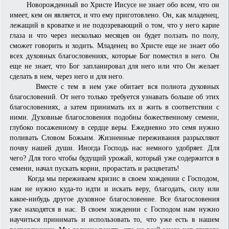
Новорожденный во Христе Иисусе не знает обо всем, что он
имеет, кем он является, и что ему приготовлено. Он, как младенец,
лежащий в кроватке и не подозревающий о том, что у него карие
глаза и что через несколько месяцев он будет ползать по полу,
сможет говорить и ходить. Младенец во Христе еще не знает обо
всех духовных благословениях, которые Бог поместил в него. Он
еще не знает, что Бог запланировал для него или что Он желает
сделать в нем, через него и для него.
Вместе с тем в нем уже обитает вся полнота духовных
благословений. От него только требуется узнавать больше об этих
благословениях, а затем принимать их и жить в соответствии с
ними. Духовные благословения подобны божественному семени,
глубоко посаженному в сердце веры. Ежедневно это семя нужно
поливать Словом Божьим. Жизненные переживания разрыхляют
почву нашей души. Иногда Господь нас немного удобряет. Для
чего? Для того чтобы будущий урожай, который уже содержится в
семени, начал пускать корни, прорастать и расцветать!
Когда мы переживаем кризис в своем хождении с Господом,
нам не нужно куда-то идти и искать веру, благодать, силу или
какое-нибудь другое духовное благословение. Все благословения
уже находятся в нас. В своем хождении с Господом нам нужно
научиться принимать и использовать то, что уже есть в нашем