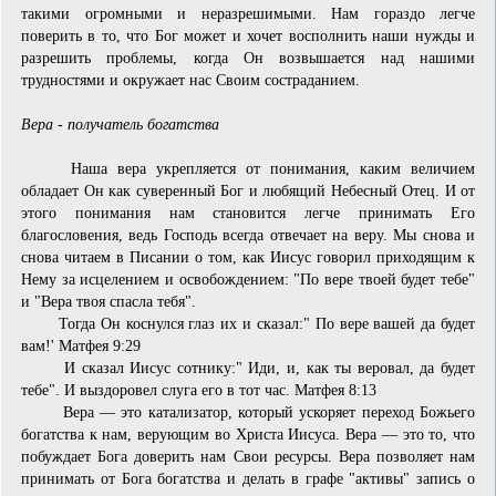
такими огромными и неразрешимыми. Нам гораздо легче
поверить в то, что Бог может и хочет восполнить наши нужды и
разрешить проблемы, когда Он возвышается над нашими
трудностями и окружает нас Своим состраданием.
Вера - получатель богатства
Наша вера укрепляется от понимания, каким величием
обладает Он как суверенный Бог и любящий Небесный Отец. И от
этого понимания нам становится легче принимать Его
благословения, ведь Господь всегда отвечает на веру. Мы снова и
снова читаем в Писании о том, как Иисус говорил приходящим к
Нему за исцелением и освобождением: "По вере твоей будет тебе"
и "Вера твоя спасла тебя".
Тогда Он коснулся глаз их и сказал:" По вере вашей да будет
вам!' Матфея 9:29
И сказал Иисус сотнику:" Иди, и, как ты веровал, да будет
тебе". И выздоровел слуга его в тот час. Матфея 8:13
Вера — это катализатор, который ускоряет переход Божьего
богатства к нам, верующим во Христа Иисуса. Вера — это то, что
побуждает Бога доверить нам Свои ресурсы. Вера позволяет нам
принимать от Бога богатства и делать в графе "активы" запись о