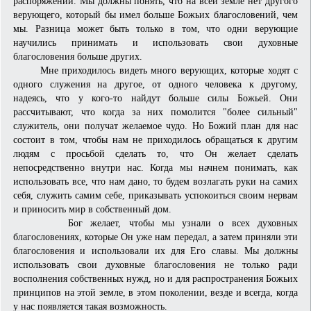
распоряжении. Мы должны понять, что на всей земле нет другого
верующего, который бы имел больше Бо­жьих благословений, чем
мы. Разница может быть только в том, что одни верующие
научились принимать и использовать свои духовные
благословения больше других.
Мне приходилось видеть много верующих, которые ходят с
одного служения на другое, от одного человека к другому,
надеясь, что у кого-то найдут больше силы Божьей. Они
рассчитывают, что когда за них помолится "более сильный"
служитель, они получат желаемое чудо. Но Божий план для нас
состоит в том, чтобы нам не приходилось обращаться к другим
людям с просьбой сделать то, что Он желает сделать
непосредственно внутри нас. Когда мы начнем понимать, как
использовать все, что нам дано, то будем возлагать руки на самих
себя, служить самим себе, приказывать успокоиться своим нервам
и приносить мир в собственный дом.
Бог желает, чтобы мы узнали о всех духовных
благословениях, которые Он уже нам передал, а затем приняли эти
благословения и использовали их для Его славы. Мы должны
использовать свои духовные благословения не только ради
восполнения собственных нужд, но и для распространения Божьих
принципов на этой земле, в этом поколении, везде и всегда, когда
у нас появляется такая возможность.