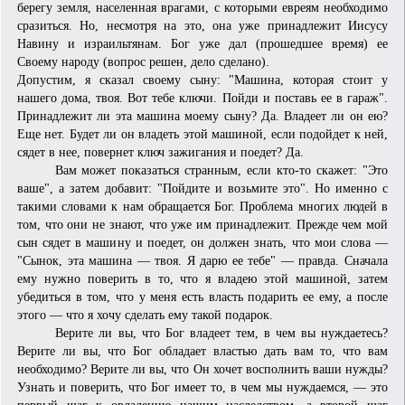
берегу земля, населенная врагами, с которыми евреям необходимо
сразиться. Но, несмотря на это, она уже принадлежит Иисусу
Навину и израильтянам. Бог уже дал (прошедшее время) ее
Своему народу (вопрос решен, дело сделано).
Допустим, я сказал своему сыну: "Машина, которая стоит у
нашего дома, твоя. Вот тебе ключи. Пойди и поставь ее в гараж".
Принадлежит ли эта машина моему сыну? Да. Владеет ли он ею?
Еще нет. Будет ли он владеть этой машиной, если подойдет к ней,
сядет в нее, повернет ключ зажигания и поедет? Да.
Вам может показаться странным, если кто-то скажет: "Это
ваше", а затем добавит: "Пойдите и возьмите это". Но именно с
такими словами к нам обращается Бог. Проблема многих людей в
том, что они не знают, что уже им принадлежит. Прежде чем мой
сын сядет в машину и поедет, он должен знать, что мои слова —
"Сынок, эта машина — твоя. Я дарю ее тебе" — правда. Сначала
ему нужно поверить в то, что я владею этой машиной, затем
убедиться в том, что у меня есть власть подарить ее ему, а после
этого — что я хочу сделать ему такой подарок.
Верите ли вы, что Бог владеет тем, в чем вы нуждаетесь?
Верите ли вы, что Бог обладает властью дать вам то, что вам
необходимо? Верите ли вы, что Он хочет восполнить ваши нужды?
Узнать и поверить, что Бог имеет то, в чем мы нуждаемся, — это
первый шаг к овладению нашим наследством, а второй шаг