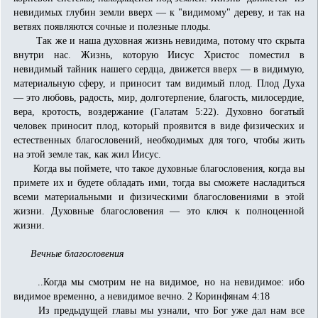
невидимых глубин земли вверх — к "видимому" дереву, и так на
ветвях по­являются сочные и полезные плоды.
Так же и наша духовная жизнь невидима, потому что скрыта
внутри нас. Жизнь, которую Иисус Христос поместил в
невидимый тайник нашего сердца, движется вверх — в видимую,
материальную сферу, и приносит там видимый плод. Плод Духа
— это любовь, радость, мир, долготерпение, благость, милосердие,
вера, кротость, воздержание (Галатам 5:22). Ду­ховно богатый
человек приносит плод, который проявится в виде физических и
естественных благословений, необходимых для того, чтобы жить
на этой земле так, как жил Иисус.
Когда вы поймете, что такое духовные благословения, когда вы
примете их и будете обладать ими, тогда вы сможете насладиться
всеми материальными и физическими благословениями в этой
жизни. Духовные благословения — это ключ к полноценной
жизни.
Вечные благословения
..Когда мы смотрим не на видимое, но на невидимое: ибо
видимое временно, а невидимое вечно. 2 Коринфянам 4:18
Из предыдущей главы мы узнали, что Бог уже дал нам все