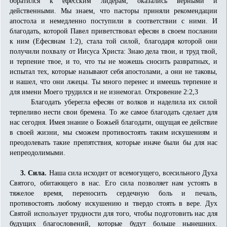
обратился к ефесским лидерам, оказались верными и
действенными. Мы знаем, что пасторы приняли рекомендации
апостола и немедленно поступили в со­ответствии с ними. И
благодать, которой Павел приветствовал ефесян в своем послании
к ним (Ефесянам 1:2), стала той силой, благодаря которой они
получили похвалу от Иисуса Христа: Знаю дела твои, и труд твой,
и терпение твое, и то, что ты не можешь сносить развратных, и
испытал тех, которые называют себя апостолами, а они не таковы,
и нашел, что они лжецы. Ты много перенес и имеешь терпение и
для имени Моего трудился и не изнемогал. Откровение 2:2,3
Благодать уберегла ефесян от волков и наделила их силой
терпеливо нести свои бремена. То же самое благодать сделает для
нас сегодня. Имея знание о Божьей благодати, ощущая ее действие
в своей жизни, мы смо­жем противостоять таким искушениям и
преодолевать такие препятствия, которые иначе были бы для нас
непреодолимыми.
3. Сила.
Наша сила исходит от всемогущего, всесильного Духа
Святого, обитающего в нас. Его сила позволяет нам устоять в
тяжелое время, переносить сердечную боль и печаль,
противостоять любому искушению и твердо стоять в вере. Дух
Святой использует трудности для того, чтобы подготовить нас для
будущих благословений, которые будут больше нынешних.