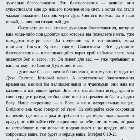
духовные благословения. Эти благословения — вечные: они
существовали еще до нашего появления на свет, а когда мы стали
чадами Божьими, Господь через Духа Святого вложил их в наш
новый, заново воссозданный дух.
Осознаете ли вы, что все духовные благословения, которые
вам когда-либо понадобятся или которые вы пожелаете иметь, уже
находятся внутри вас? Вы получили их в тот момент, когда
приняли Иисуса Христа своим Спасителем. Все духовные
благословения — переливающийся через край избыток всего, чем
является Бог, и всего, что Он имеет для вас, — уже пребывают в
вас, потому что Святой Дух живет в вас.
Духовные благословения бесконечны, потому что исходят от
Духа Святого, Который вечен. А естественные благословения
временны, какими бы великолепными и чудесными они нам ни
казались в настоящее время. Зная это, мы должны всегда хранить
свои сердце и разум, чтобы наши цели и стремления были угодны
Богу. Наше сокровище — в Боге, а не в материальных вещах.
Библия очень ясно говорит об этом: Не собирайте себе сокровищ
на земле, где моль и ржа истребляют и где воры подкапывают и
крадут, но собирайте себе сокровища на небе, где ни моль, ни ржа
не истребляют и где воры не подкапывают и не крадут, ибо где
сокровище ваше, там будет и сердце ваше. Матфея 6:19-21