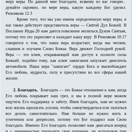
меру веры. По данной мне благодати, всякому из вас говорю...
думайте скромно, по мере веры, какую каждому Бог уделил.
Римлянам 12:3
Кроме того, что мы уже имеем определенную меру веры, в
нас также действует представитель веры — Святой Дух Божий. В
Послании Иуды 20 нам дается повеление молиться Духом Святым,
потому что это укрепляет и назидает нашу веру. В Римлянам 10:17
говорится о том, что наша вера возрастает, когда мы читаем,
слышим и изучаем Слово Божье. Вера движет Господней рукой.
Вера — это ключ, открывающий нам доступ к полноте силы
Божьей, подобно тому, как ключ зажигания запускает двигатель
автомобиля. Наша вера "зажигает" сердце Бога и высвобождает
Его любовь, мудрость, силу и присутствие во все сферы нашей
жизни.
2. Благодать.
Благодать — это Божье отношение к нам, когда
Его любовь покрывает наш грех, и мы в полной мере можем
ощутить Его поддержку и заботу. Имея благодать, нам не нужно
всю жизнь прилагать усилия, чтобы самоутвердиться или пытаться
все делать самостоятельно. Нам больше не нужно жить в
угнетении или депрессии, потому что Бог подарил нам Свою
благодать. Именно Его благодать позволяет нам двигаться вперед
и с уверенностью проходить свое поприще, не испытывая при