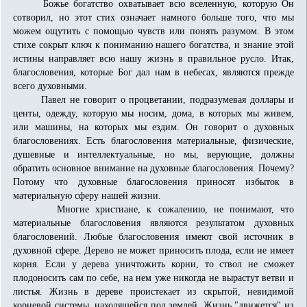
Божье богатство охватывает всю вселенную, которую Он
сотворил, но этот стих означает намного больше того, что мы
можем ощутить с помощью чувств или понять разумом. В этом
стихе сокрыт ключ к пониманию нашего богатства, и знание этой
истины направляет всю нашу жизнь в правильное русло. Итак,
благословения, которые Бог дал нам в небесах, являются прежде
всего духовными.
Павел не говорит о процветании, подразумевая доллары и
центы, одежду, которую мы носим, дома, в которых мы живем,
или машины, на которых мы ездим. Он говорит о духовных
благословениях. Есть благословения материальные, физические,
душевные и интеллектуальные, но мы, верующие, должны
обратить основное внимание на духовные благословения. Почему?
Потому что духовные благословения приносят избыток в
материальную сферу нашей жизни.
Многие христиане, к сожалению, не понимают, что
материальные благословения являются результатом духовных
благословений. Любые благословения имеют свой источник в
духовной сфере. Дерево не может приносить плода, если не имеет
корня. Если у дерева уничтожить корни, то ствол не сможет
плодоносить сам по себе, на нем уже никогда не вырастут ветви и
листья. Жизнь в дереве проистекает из скрытой, невидимой
корневой системы, находящейся под землей. Жизнь "движется" из