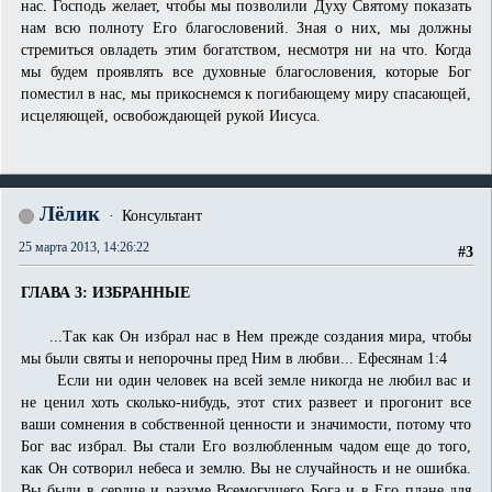
нас. Господь желает, чтобы мы позволили Духу Святому показать
нам всю полноту Его благословений. Зная о них, мы должны
стремиться овладеть этим богатством, несмотря ни на что. Когда
мы будем проявлять все духовные благословения, которые Бог
поместил в нас, мы прикоснемся к погибающему миру спасающей,
исцеляющей, освобождающей рукой Иисуса.
Лёлик
Консультант
25 марта 2013, 14:26:22
#3
ГЛАВА 3: ИЗБРАННЫЕ
...Так как Он избрал нас в Нем прежде создания мира, чтобы
мы были святы и непорочны пред Ним в любви... Ефесянам 1:4
Если ни один человек на всей земле никогда не любил вас и
не ценил хоть сколько-нибудь, этот стих развеет и прогонит все
ваши сомнения в собственной ценности и значимости, потому что
Бог вас избрал. Вы стали Его возлюбленным чадом еще до того,
как Он сотворил небеса и землю. Вы не случайность и не ошибка.
Вы были в сердце и разуме Всемогущего Бога и в Его плане для