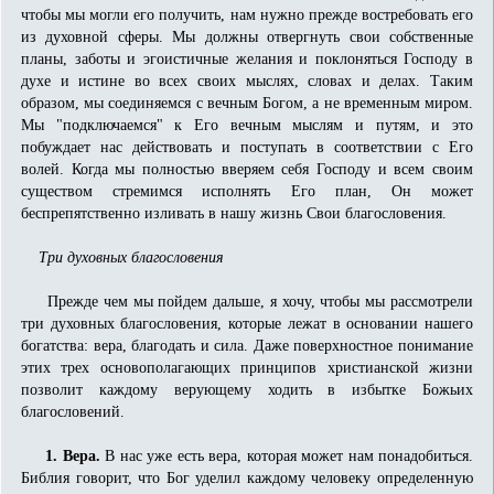
чтобы мы могли его получить, нам нужно прежде востребовать его
из духовной сферы. Мы должны отвергнуть свои собственные
планы, заботы и эгоистичные желания и поклоняться Господу в
духе и истине во всех своих мыслях, словах и делах. Таким
образом, мы соединяемся с вечным Богом, а не временным миром.
Мы "подключаемся" к Его вечным мыслям и путям, и это
побуждает нас действовать и поступать в соответствии с Его
волей. Когда мы полностью вверяем себя Господу и всем своим
существом стре­мимся исполнять Его план, Он может
беспрепятственно изливать в нашу жизнь Свои благословения.
Три духовных благословения
Прежде чем мы пойдем дальше, я хочу, чтобы мы рассмотрели
три духовных благословения, которые лежат в основании нашего
богатства: вера, благодать и сила. Даже поверхностное понимание
этих трех осно­вополагающих принципов христианской жизни
позволит каждому верующему ходить в избытке Божьих
благословений.
1. Вера.
В нас уже есть вера, которая может нам понадобиться.
Библия говорит, что Бог уделил каждому человеку определенную