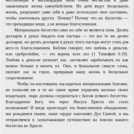
заканчивали жизнь самоубийством. Их дети ведут бесцельную
жизнь, разрушают сами себя и даже используют свое состояние,
чтобы уничтожать других. Почему? Потому что их богатство —
это преходящие вещи, а не вечные благословения.
Материальное богатство само по себе не является злом. Десять
долларов в руках бандита или пастора — это все те же десять
долларов, но десять долларов в руках этого пастора могут стать для
кого-то благосло­вением. Библия говорит, что любовь к деньгам,
или сребролюбие, — это корень всех зол (1 Тимофею 6:10).
Любовь к деньгам увлекает нас, заставляет зарабатывать их как
можно больше и копить их. Они, в бук­вальном смысле слова,
хватают нас за горло, превращая нашу жизнь в бесцельное
существование.
Чтобы по-настоящему насладиться материальными благами,
не позволяя им в то же самое время управлять жизнью своих
владельцев, люди должны соединиться с Богом всякого богатства.
Благодарение Богу, что через Иисуса Христа это стало
возможным! И когда происходит это божественное объединение,
мы рождаемся свыше, наше сердце наполняет Дух Святой, и мы
отправляемся в захватывающее путешествие на поиски нашего
богатства во Христе.