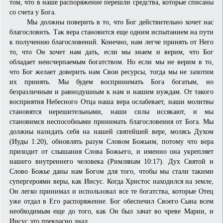
том, что в наше распоряжение перешли средства, которые списаны
со счета у Бога.
Мы должны поверить в то, что Бог действительно хочет нас
благословить. Так вера становится еще одним испытанием на пути
к получению благословений. Конечно, нам легче принять от Него
то, что Он хочет нам дать, если мы знаем и верим, что Бог
обладает неисчерпаемым богатством. Но если мы не верим в то,
что Бог желает доверить нам Свои ресурсы, тогда мы не захотим
их принять. Мы будем воспринимать Бога богатым, но
безразличным и равнодушным к нам и нашим нуждам. От такого
восприятия Небесного Отца наша вера ослабевает, наши молитвы
становятся нерешительными, наши силы иссякают, и мы
становимся неспособными принимать благословения от Бога. Мы
должны назидать себя на нашей святейшей вере, молясь Духом
(Иуды 1:20), обновлять разум Словом Божьим, потому что вера
приходит от слышания Слова Божьего, и именно она укрепляет
нашего внутреннего человека (Римлянам 10:17). Дух Святой и
Слово Божье даны нам Богом для того, чтобы мы стали такими
супергероями веры, как Иисус. Когда Христос находился на земле,
Он легко принимал и использовал все те богатства, которые Отец
уже отдал в Его распоряжение. Бог обеспечил Своего Сына всем
необходимым еще до того, как Он был зачат во чреве Марии, и
Иисус это прекрасно знал.