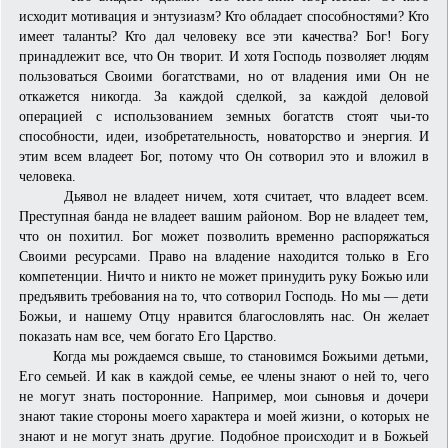
исходит мотивация и энтузиазм? Кто обладает способностями? Кто
имеет таланты? Кто дал человеку все эти качества? Бог! Богу
принадлежит все, что Он творит. И хотя Господь позволяет людям
пользоваться Своими богат­ствами, но от владения ими Он не
откажется никогда. За каждой сделкой, за каждой деловой
операцией с использованием земных богатств стоят чьи-то
способности, идеи, изобретательность, новаторство и энергия. И
этим всем владеет Бог, потому что Он сотворил это и вложил в
человека.
Дьявол не владеет ничем, хотя считает, что владеет всем.
Преступная банда не владеет вашим районом. Вор не владеет тем,
что он похитил. Бог может позволить временно распоряжаться
Своими ресурсами. Право на владение находится только в Его
компетенции. Ничто и никто не может принудить руку Божью или
предъявить требования на то, что сотворил Господь. Но мы — дети
Божьи, и нашему Отцу нравится благословлять нас. Он желает
показать нам все, чем богато Его Царство.
Когда мы рождаемся свыше, то становимся Божьими детьми,
Его семьей. И как в каждой семье, ее члены знают о ней то, чего
не могут знать посторонние. Например, мои сыновья и дочери
знают такие стороны моего характера и моей жизни, о которых не
знают и не могут знать другие. Подобное происходит и в Божьей