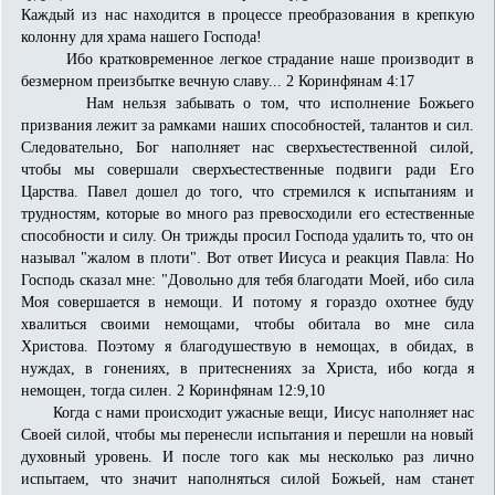
Каждый из нас находится в процессе преобразования в крепкую
колонну для храма нашего Господа!
Ибо кратковременное легкое страдание наше производит в
безмерном преизбытке вечную славу... 2 Коринфянам 4:17
Нам нельзя забывать о том, что исполнение Божьего
призвания лежит за рамками наших способностей, талантов и сил.
Следовательно, Бог наполняет нас сверхъестественной силой,
чтобы мы совершали сверхъестественные подвиги ради Его
Царства. Павел дошел до того, что стремился к испытаниям и
трудностям, которые во много раз превосходили его естественные
способности и силу. Он трижды просил Господа удалить то, что он
называл "жалом в плоти". Вот ответ Иисуса и реакция Павла: Но
Господь сказал мне: "Довольно для тебя благодати Моей, ибо сила
Моя совершается в немощи. И потому я гораздо охотнее буду
хвалиться своими немощами, чтобы обитала во мне сила
Христова. Поэтому я благодушествую в немощах, в обидах, в
нуждах, в гонениях, в притеснениях за Христа, ибо когда я
немощен, тогда силен. 2 Коринфянам 12:9,10
Когда с нами происходит ужасные вещи, Иисус наполняет нас
Своей силой, чтобы мы перенесли испытания и перешли на новый
духовный уровень. И после того как мы несколько раз лично
испытаем, что значит наполняться силой Божьей, нам станет