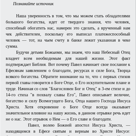
Познавайте источник
Наша уверенность в том, что мы можем стать обладателями
большого богатства, идет от твердого знания, что человек,
способный обогатить нас, намерен это сделать, а врученный нам
чек действителен, поскольку его выписал платежеспособный
человек — тот, на чьем счету в банке лежит указанная в чеке
сумма.
Будучи детьми Божьими, мы знаем, что наш Небесный Отец
владеет всем необходимым для нашей жизни. Этот факт
подтверждает Библия. Вот почему Павел начинает свое послание к
Ефесянам заявлением о благодати, ресурсах и силе Бога, Творца
всякого богатства. Обратите внимание на то, что с первых стихов
первой главы говорится о Боге Отце, о Его искупительном плане и
труде. Начиная со слов "Благословен Бог и Отец" в 3-ем стихе и до
14-го стиха "в похвалу славы Его", Павел описывает величие,
богатство и силу Всемогущего Бога, Отца нашего Господа Иисуса
Христа. Хотя откровение о Боге Отце всегда оказывает
значительное влия­ние на нашу жизнь, в данном отрывке речь идет
не о нас. Этот отрывок о Нем — о Его славе и благодати.
Павел, волею Божией апостол Иисуса Христа, —
находящимся в Ефесе святым и верным во Христе Иисусе: