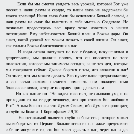
Если бы мы смогли увидеть весь урожай, который Бог уже
посеял в наши разум и сердце, то наши глаза не выдержали бы
такого зрелища! Наши глаза были бы ослеплены Божьей славой, а
наш разум не смог бы вме­стить в себя мысль о Создателе. Но
позвольте предостеречь вас: врагу тоже известно о нашем
потенциале. Ему небезызвестен Божий план и Божьи дары. Он
знает, какой урожай мы можем пожать в своей жизни. Он знает,
как сильны Божьи благословения в нас.
И когда сатана наступает на нас с бедами, искушениями и
депрессиями, мы должны понять, что он опасается не того
положения, которое мы занимаем сегодня, и не тех дел, которые
мы совершаем сейчас. Дьявол борется с тем, что вложено в нас!
Он знает, что мы можем сделать. Его пугает наше предназначение,
и он всеми силами пытается помешать нам овладеть теми
благословениями, которые по праву принадлежат нам.
Но как написано: "Не видел того глаз, не слышало ухо, и не
приходило то на сердце человеку, что приготовил Бог любящим
Его". А нам Бог открыл это Духом Своим; ибо Дух все проницает,
и глубины Божии. 1 Коринфянам 2:9,10
Непостижимой является глубина богатства, которое может
высвободиться из Церкви. Большинство из нас даже представить
себе не могут все то, что Бог хочет сделать в нас, через нас и для