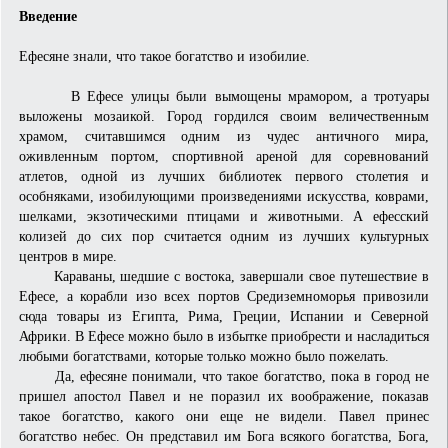
Введение
Ефесяне знали, что такое богатство и изобилие.
В Ефесе улицы были вымощены мрамором, а тротуары
выложены мозаикой. Город гордился своим величественным
храмом, считавшимся одним из чудес античного мира,
оживленным портом, спортивной ареной для соревнований
атлетов, одной из лучших библиотек первого столетия и
особняками, изобилующими произведениями искусства, коврами,
шелками, экзотическими птицами и животными. А ефесский
колизей до сих пор считается одним из лучших культурных
центров в мире.
Караваны, шедшие с востока, завершали свое путешествие в
Ефесе, а корабли изо всех портов Средиземноморья привозили
сюда товары из Египта, Рима, Греции, Испании и Северной
Африки. В Ефесе можно было в избытке приобрести и насладиться
любыми богатствами, которые только можно было пожелать.
Да, ефесяне понимали, что такое богатство, пока в город не
пришел апостол Павел и не поразил их воображение, показав
такое богатство, какого они еще не видели. Павел принес
богатство небес. Он представил им Бога всякого богатства, Бога,