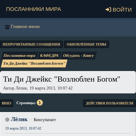
Посланники мира
Войти
Главное меню
НЕПРОЧИТАННЫЕ СООБЩЕНИЯ
ОБНОВЛЁННЫЕ ТЕМЫ
Посланники мира
КАФЕДРА
Обсудить - Книгу
Ти Ди Джейкс "Возлюблен Богом"
Ти Ди Джейкс "Возлюблен Богом"
Автор Лёлик, 19 марта 2013, 10:07:42
1
Страницы
ВНИЗ
ДЕЙСТВИЯ ПОЛЬЗОВАТЕЛЯ
Лёлик
Консультант
19 марта 2013, 10:07:42