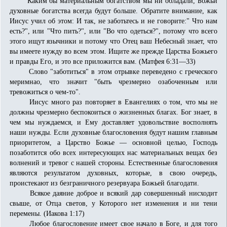
Каким бы материальным богатством мы ни обладали, Божьи
духовные богатства всегда будут больше. Обратите внимание, как
Иисус учил об этом: И так, не заботьтесь и не говорите:" Что нам
есть?", или "Что пить?", или "Во что одеться?", потому что всего
этого ищут язычники и потому что Отец ваш Небесный знает, что
вы имеете нужду во всем этом. Ищите же прежде Царства Божьего
и правды Его, и это все приложится вам. (Матфея 6:31—33)
Слово "заботиться" в этом отрывке переведено с греческого
меримнао, что значит "быть чрезмерно озабоченным или
тревожиться о чем-то".
Иисус много раз повторяет в Евангелиях о том, что мы не
должны чрезмерно беспокоиться о жизненных благах. Бог знает, в
чем мы нуждаемся, и Ему доставляет удовольствие восполнять
наши нужды. Если духовные благословения будут нашим главным
приоритетом, а Царство Божье — основной целью, Господь
позаботится обо всех интересующих нас материальных вещах без
волнений и тревог с нашей стороны. Естественные благословения
являются результатом духовных, которые, в свою очередь,
проистекают из безграничного резервуара Божьей благодати.
Всякое даяние доброе и всякий дар совершенный нисходит
свыше, от Отца светов, у Которого нет изменения и ни тени
перемены. (Иакова 1:17)
Любое благословение имеет свое начало в Боге, и для того