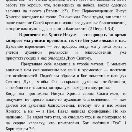
работу так хорошо, что, вознесшись на небеса, воссел одесную
величия на высоте (Евреям 1:3). Наш Первосвященник Иисус
Христос восседает на троне. Он окончил Свои труды, заплатил за
наше спасение Своей кровью и излил все духовные благословения,
которые нам нужны для жизни и благочестия (2 Петра 1:3,4).
Взросление во Христе Иисусе — это процесс, во время
которого мы учимся проявлять то, что Бог уже вложил в нас.
Духовное взросление — это процесс, когда мы учимся жить с
учетом духовной реальности и бла­гословений, уже
присутствующих в нас благодаря Духу Святому.
Представьте себе младенца в утробе матери. С момента
зачатия в нем уже заложены все гены и хромосомы — носители
его особенностей. Подобным образом и Бог поместил в наш дух
Святого Духа, чтобы Он раскрывал духовные особенности,
способности и таланты, которые уже находятся внутри нас.
Когда мы принимаем Иисуса Христа своим Спасителем, то
получаем не просто какие-то духовные благословения, — нам
даются все духовные благословения, потому что в нас живет
Христос, а мы — в Нем. Павел написал коринфянам: Но как
написано: "Не видел того глаз, не слышало ухо, и не приходило то
на сердце человеку, что приготовил Бог любящим Его" 1
Коринфянам 2:9