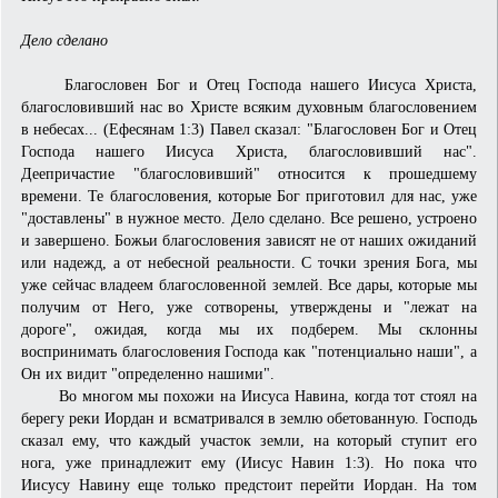
Дело сделано
Благословен Бог и Отец Господа нашего Иисуса Христа,
благословивший нас во Христе всяким духовным благословением
в небесах... (Ефесянам 1:3) Павел сказал: "Благословен Бог и Отец
Господа нашего Иисуса Христа, благословивший нас".
Деепричастие "благословивший" относится к прошедшему
времени. Те благословения, которые Бог приготовил для нас, уже
"доставлены" в нужное место. Дело сделано. Все решено, устроено
и завершено. Божьи благословения зависят не от наших ожиданий
или надежд, а от небесной реальности. С точки зрения Бога, мы
уже сейчас владеем благословенной землей. Все дары, которые мы
получим от Него, уже сотворены, утверждены и "лежат на
дороге", ожидая, когда мы их подберем. Мы склонны
воспринимать благословения Господа как "потенциально наши", а
Он их видит "определенно нашими".
Во многом мы похожи на Иисуса Навина, когда тот стоял на
берегу реки Иордан и всматривался в землю обетованную. Господь
сказал ему, что каждый участок земли, на который ступит его
нога, уже принадлежит ему (Иисус Навин 1:3). Но пока что
Иисусу Навину еще только предстоит перейти Иордан. На том