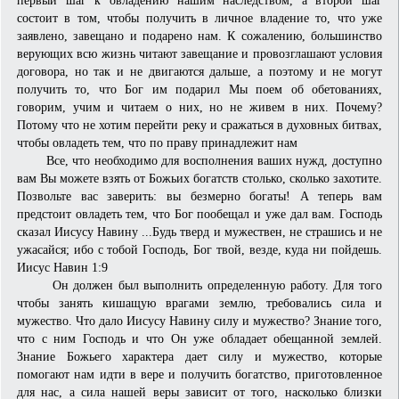
состоит в том, чтобы получить в личное владение то, что уже
заявлено, завещано и подарено нам. К сожалению, большинство
верующих всю жизнь читают завещание и провозглашают условия
договора, но так и не двигаются дальше, а поэтому и не могут
получить то, что Бог им подарил Мы поем об обетованиях,
говорим, учим и читаем о них, но не живем в них. Почему?
Потому что не хотим перейти реку и сражаться в духовных битвах,
чтобы овладеть тем, что по праву принадлежит нам
Все, что необходимо для восполнения ваших нужд, доступно
вам Вы можете взять от Божьих богатств столько, сколько захотите.
Позвольте вас заверить: вы безмерно богаты! А теперь вам
предстоит овладеть тем, что Бог пообещал и уже дал вам. Господь
сказал Иисусу Навину ...Будь тверд и мужествен, не страшись и не
ужасайся; ибо с тобой Господь, Бог твой, везде, куда ни пойдешь.
Иисус Навин 1:9
Он должен был выполнить определенную работу. Для того
чтобы занять кишащую врагами землю, требовались сила и
мужество. Что дало Иисусу Навину силу и мужество? Знание того,
что с ним Господь и что Он уже обладает обещанной землей.
Знание Божьего характера дает силу и мужество, которые
помогают нам идти в вере и получить богатство, приготовленное
для нас, а сила нашей веры зависит от того, насколько близки