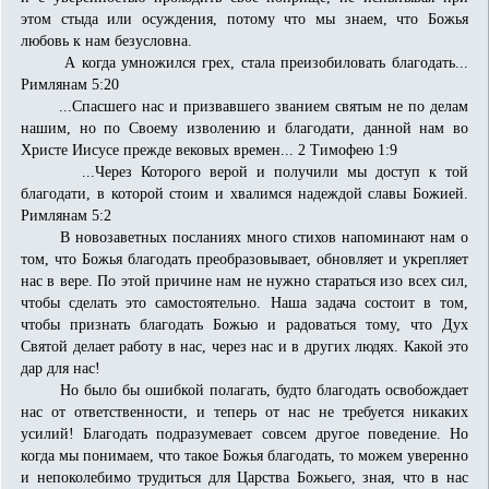
этом стыда или осуждения, потому что мы знаем, что Божья
любовь к нам безусловна.
А когда умножился грех, стала преизобиловать благодать...
Римлянам 5:20
...Спасшего нас и призвавшего званием святым не по делам
нашим, но по Своему изволению и благодати, данной нам во
Христе Иисусе прежде вековых времен... 2 Тимофею 1:9
...Через Которого верой и получили мы доступ к той
благодати, в которой стоим и хвалимся надеждой славы Божией.
Римлянам 5:2
В новозаветных посланиях много стихов напоминают нам о
том, что Божья благодать преобразовывает, обновляет и укрепляет
нас в вере. По этой причине нам не нужно стараться изо всех сил,
чтобы сделать это само­стоятельно. Наша задача состоит в том,
чтобы признать благодать Божью и радоваться тому, что Дух
Святой делает работу в нас, через нас и в других людях. Какой это
дар для нас!
Но было бы ошибкой полагать, будто благодать освобождает
нас от ответственности, и теперь от нас не требуется никаких
усилий! Благодать подразумевает совсем другое поведение. Но
когда мы понимаем, что такое Божья благодать, то можем уверенно
и непоколебимо трудиться для Царства Божьего, зная, что в нас