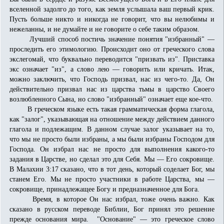
вселенной задолго до того, как земля услышала ваш первый крик.
Пусть больше никто и никогда не говорит, что вы нелюбимы и
нежеланны, и не думайте и не говорите о себе таким образом.
Лучший способ постичь значение понятия "избранный" —
проследить его этимологию. Происходит оно от греческого слова
экслегомай, что буквально переводится "призвать из". Приставка
экс означает "из", а слово лею — говорить или кричать. Итак,
можно заключить, что Господь призвал, нас из чего-то. Да, Он
действительно призвал нас из царства тьмы в царство Своего
возлюбленного Сына, но слово "избранный" означает еще кое-что.
В греческом языке есть такая грамматическая форма глагола,
как "залог", указывающая на отношение между действием данного
глагола и подлежащим. В данном случае залог указывает на то,
что мы не просто были избраны, а мы были избраны Господом для
Господа. Он избрал нас не просто для выполнения какого-то
задания в Царстве, но сделал это для Себя. Мы — Его сокровище.
В Малахии 3:17 сказано, что в тот день, который соделает Бог, мы
станем Его. Мы не просто участники в работе Царства, мы —
сокровище, принадлежащее Богу и предназначенное для Бога.
Время, в которое Он нас избрал, тоже очень важно. Как
сказано в русском переводе Библии, Бог принял это решение
прежде основания мира. "Основание" — это греческое слово