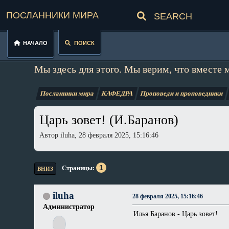
Посланники мира
Начало
Поиск
Мы здесь для этого. Мы верим, что вместе 
Посланники мира
КАФЕДРА
Проповеди и проповедники
Царь зовет! (И.Баранов)
Автор iluha, 28 февраля 2025, 15:16:46
1
Страницы
ВНИЗ
iluha
28 февраля 2025, 15:16:46
Администратор
Илья Баранов - Царь зовет!