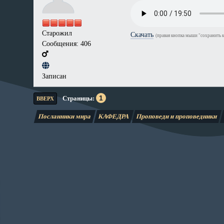
Старожил
Скачать
(правая кнопка мыши "сохранить к
Сообщения: 406
Записан
1
Страницы
ВВЕРХ
Посланники мира
КАФЕДРА
Проповеди и проповедники