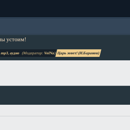
мы устоим!
mp3, аудио
(Модератор:
VolNa
)
Царь зовет! (И.Баранов)