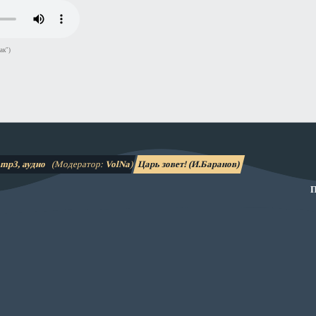
ак")
mp3, аудио
(Модератор:
VolNa
)
Царь зовет! (И.Баранов)
П