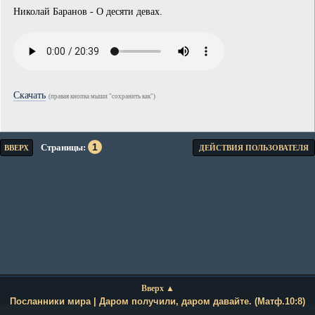
Николай Баранов - О десяти девах.
Скачать
(правая кнопка мыши "сохранить как")
1
Страницы
ВВЕРХ
ДЕЙСТВИЯ ПОЛЬЗОВАТЕЛЯ
Вверх ▲
Посланники мира | Даром получили, даром давайте. (Матф.10:8)