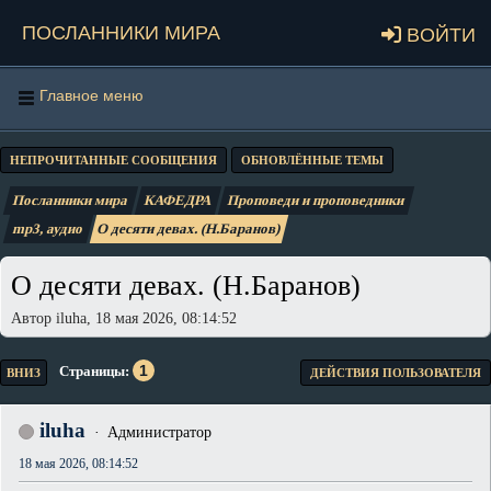
Посланники мира
Войти
Главное меню
НЕПРОЧИТАННЫЕ СООБЩЕНИЯ
ОБНОВЛЁННЫЕ ТЕМЫ
Посланники мира
КАФЕДРА
Проповеди и проповедники
mp3, аудио
О десяти девах. (Н.Баранов)
О десяти девах. (Н.Баранов)
Автор iluha, 18 мая 2026, 08:14:52
1
Страницы
ВНИЗ
ДЕЙСТВИЯ ПОЛЬЗОВАТЕЛЯ
iluha
Администратор
18 мая 2026, 08:14:52