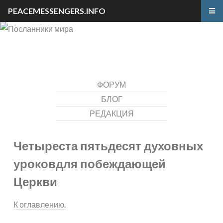
PEACEMESSENGERS.INFO
ФОРУМ
БЛОГ
РЕДАКЦИЯ
Четыреста пятьдесят духовных
уроков
для побеждающей
Церкви
К оглавлению.