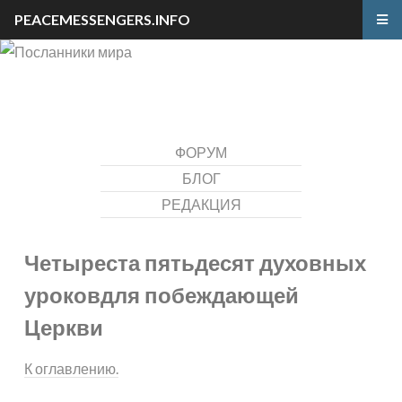
PEACEMESSENGERS.INFO
ФОРУМ
БЛОГ
РЕДАКЦИЯ
Четыреста пятьдесят духовных
уроков
для побеждающей
Церкви
К оглавлению.