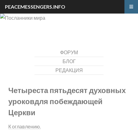
PEACEMESSENGERS.INFO
ФОРУМ
БЛОГ
РЕДАКЦИЯ
Четыреста пятьдесят духовных
уроков
для побеждающей
Церкви
К оглавлению.