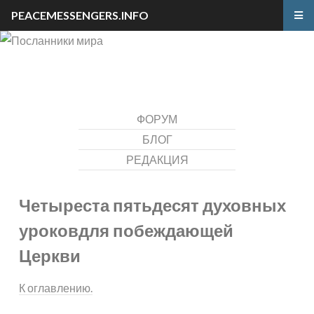
PEACEMESSENGERS.INFO
ФОРУМ
БЛОГ
РЕДАКЦИЯ
Четыреста пятьдесят духовных
уроков
для побеждающей
Церкви
К оглавлению.