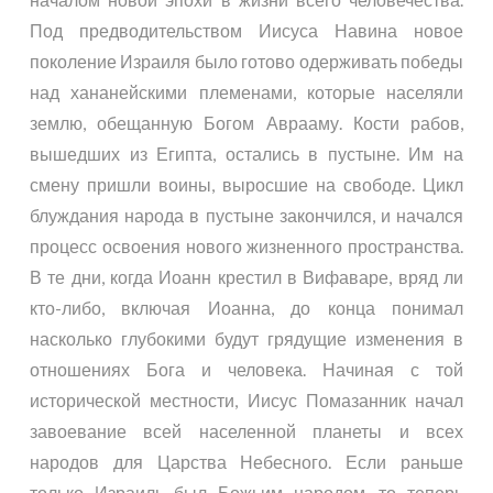
Под предводительством Иисуса Навина новое
поколение Израиля было готово одерживать победы
над хананейскими племенами, которые населяли
землю, обещанную Богом Аврааму. Кости рабов,
вышедших из Египта, остались в пустыне. Им на
смену пришли воины, выросшие на свободе. Цикл
блуждания народа в пустыне закончился, и начался
процесс освоения нового жизненного пространства.
В те дни, когда Иоанн крестил в Вифаваре, вряд ли
кто-либо, включая Иоанна, до конца понимал
насколько глубокими будут грядущие изменения в
отношениях Бога и человека. Начиная с той
исторической местности, Иисус Помазанник начал
завоевание всей населенной планеты и всех
народов для Царства Небесного. Если раньше
только Израиль был Божьим народом, то теперь