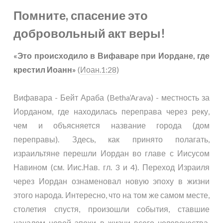
Помните, спасение это
добровольный акт веры!
«Это происходило в Вифаваре при Иордане, где
крестил Иоанн»
(
Иоан.1:28
)
Вифавара - Бейт Араба (Betha’Arava) - местность за
Иорданом, где находилась переправа через реку,
чем и объясняется название города (дом
переправы). Здесь, как принято полагать,
израильтяне перешли Иордан во главе с Иисусом
Навином (см. Иис.Нав. гл. 3 и 4). Переход Израиля
через Иордан ознаменовал новую эпоху в жизни
этого народа. Интересно, что на том же самом месте,
столетия спустя, произошли события, ставшие
началом новой эпохи в жизни всего человечества.