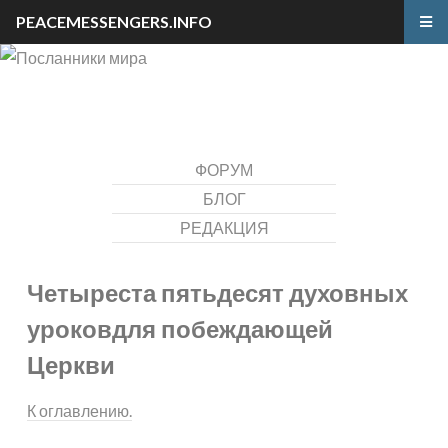
PEACEMESSENGERS.INFO
ФОРУМ
БЛОГ
РЕДАКЦИЯ
Четыреста пятьдесят духовных
уроков
для побеждающей
Церкви
К оглавлению.