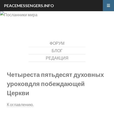
PEACEMESSENGERS.INFO
ФОРУМ
БЛОГ
РЕДАКЦИЯ
Четыреста пятьдесят духовных
уроков
для побеждающей
Церкви
К оглавлению.