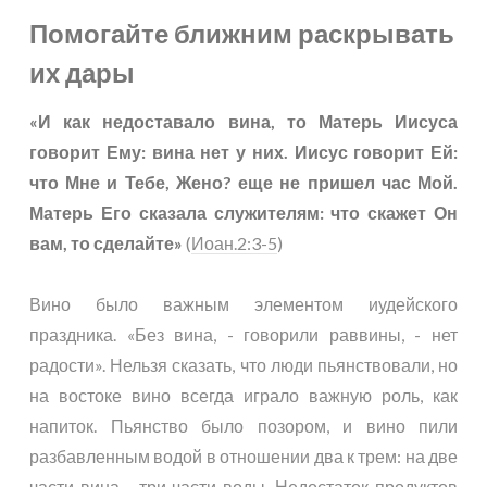
Помогайте ближним раскрывать
их дары
«И как недоставало вина, то Матерь Иисуса
говорит Ему: вина нет у них. Иисус говорит Ей:
что Мне и Тебе, Жено? еще не пришел час Мой.
Матерь Его сказала служителям: что скажет Он
вам, то сделайте»
(
Иоан.2:3-5
)
Вино было важным элементом иудейского
праздника. «Без вина, - говорили раввины, - нет
радости». Нельзя сказать, что люди пьянствовали, но
на востоке вино всегда играло важную роль, как
напиток. Пьянство было позором, и вино пили
разбавленным водой в отношении два к трем: на две
части вина - три части воды. Недостаток продуктов