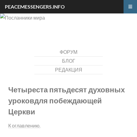
PEACEMESSENGERS.INFO
ФОРУМ
БЛОГ
РЕДАКЦИЯ
Четыреста пятьдесят духовных
уроков
для побеждающей
Церкви
К оглавлению.