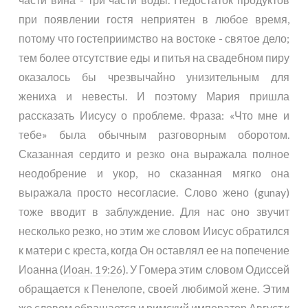
при появлении гостя неприятен в любое время,
потому что гостеприимство на востоке - святое дело;
тем более отсутствие еды и питья на свадебном пиру
оказалось бы чрезвычайно унизительным для
жениха и невесты. И поэтому Мария пришла
рассказать Иисусу о проблеме. Фраза: «Что мне и
тебе» была обычным разговорным оборотом.
Сказанная сердито и резко она выражала полное
неодобрение и укор, но сказанная мягко она
выражала просто несогласие. Слово жено (gunay)
тоже вводит в заблуждение. Для нас оно звучит
несколько резко, но этим же словом Иисус обратился
к матери с креста, когда Он оставлял ее на попечение
Иоанна (
Иоан. 19:26
). У Гомера этим словом Одиссей
обращается к Пенелопе, своей любимой жене. Этим
же словом обращается и римский император Август к