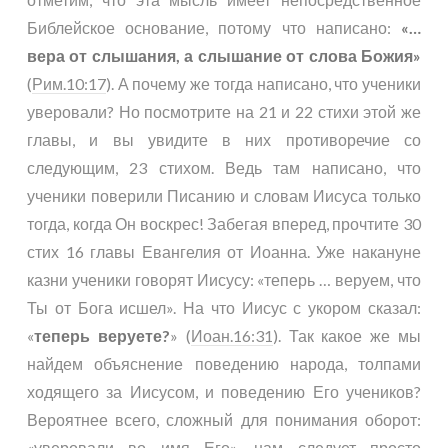
Библейское основание, потому что написано:
«…
вера от слышания, а слышание от слова Божия»
(
Рим.10:17
). А почему же тогда написано, что ученики
уверовали? Но посмотрите на 21 и 22 стихи этой же
главы, и вы увидите в них противоречие со
следующим, 23 стихом. Ведь там написано, что
ученики поверили Писанию и словам Иисуса только
тогда, когда Он воскрес! Забегая вперед, прочтите 30
стих 16 главы Евангелия от Иоанна. Уже накануне
казни ученики говорят Иисусу: «теперь … веруем, что
Ты от Бога исшел». На что Иисус с укором сказал:
«
теперь веруете?
» (
Иоан.16:31
). Так какое же мы
найдем объяснение поведению народа, толпами
ходящего за Иисусом, и поведению Его учеников?
Вероятнее всего, сложный для понимания оборот:
«уверовали во имя Его», нам следует просто