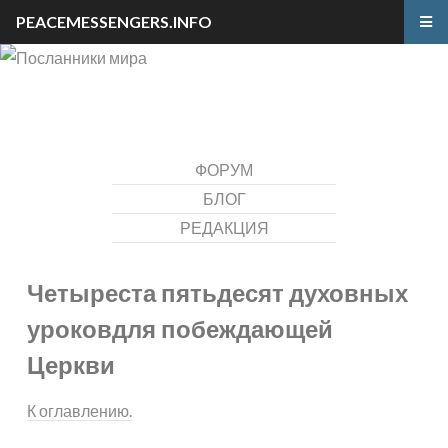
PEACEMESSENGERS.INFO
ФОРУМ
БЛОГ
РЕДАКЦИЯ
Четыреста пятьдесят духовных
уроков
для побеждающей
Церкви
К оглавлению.