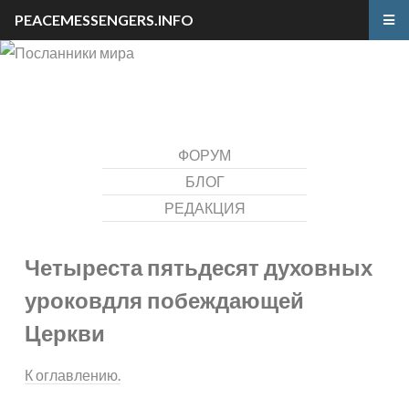
PEACEMESSENGERS.INFO
ФОРУМ
БЛОГ
РЕДАКЦИЯ
Четыреста пятьдесят духовных
уроков
для побеждающей
Церкви
К оглавлению.