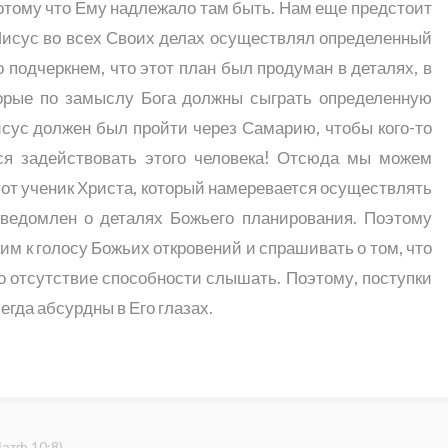
 потому что Ему надлежало там быть. Нам еще предстоит
Иисус во всех Своих делах осуществлял определенный
о подчеркнем, что этот план был продуман в деталях, в
торые по замыслу Бога должны сыграть определенную
исус должен был пройти через Самарию, чтобы кого-то
лся задействовать этого человека! Отсюда мы можем
от ученик Христа, который намеревается осуществлять
сведомлен о деталях Божьего планирования. Поэтому
м к голосу Божьих откровений и спрашивать о том, что
о отсутствие способности слышать. Поэтому, поступки
гда абсурдны в Его глазах.
атф.10:8
)