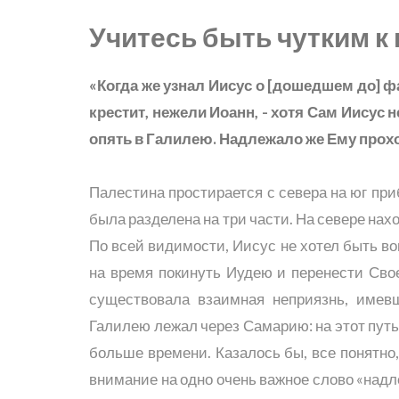
Учитесь быть чутким к
«Когда же узнал Иисус о [дошедшем до] ф
крестит, нежели Иоанн, - хотя Сам Иисус н
опять в Галилею. Надлежало же Ему прох
Палестина простирается с севера на юг при
была разделена на три части. На севере нах
По всей видимости, Иисус не хотел быть в
на время покинуть Иудею и перенести Св
существовала взаимная неприязнь, имев
Галилею лежал через Самарию: на этот путь
больше времени. Казалось бы, все понятно,
внимание на одно очень важное слово «надл