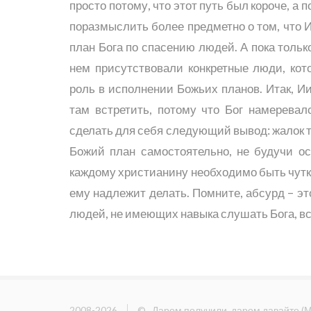
просто потому, что этот путь был короче, а
поразмыслить более предметно о том, что 
план Бога по спасению людей. А пока тольк
нем присутствовали конкретные люди, ко
роль в исполнении Божьих планов. Итак, И
там встретить, потому что Бог намерева
сделать для себя следующий вывод: жалок т
Божий план самостоятельно, не будучи о
каждому христианину необходимо быть чутки
ему надлежит делать. Помните, абсурд – эт
людей, не имеющих навыка слушать Бога, все
2008-2026
©
Даром получили, даром давайте
(
М