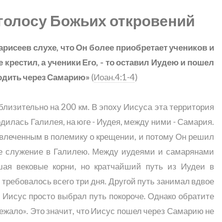
 голосу Божьих откровений
арисеев слухе, что Он более приобретает учеников и
е крестил, а ученики Его, - то оставил Иудею и пошел
одить через Самарию»
(
Иоан.4:1-4
)
близительно на 200 км. В эпоху Иисуса эта территория
одилась Галилея, на юге - Иудея, между ними - Самария.
овлеченным в полемику о крещении, и потому Он решил
ое служение в Галилею. Между иудеями и самарянами
шая вековые корни, но кратчайший путь из Иудеи в
 требовалось всего три дня. Другой путь занимал вдвое
 Иисус просто выбрал путь покороче. Однако обратите
ежало». Это значит, что Иисус пошел через Самарию не