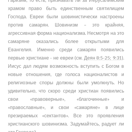
храмом право быть единственным святилищем
Господа. Евреи были шовинистически настроены
против самарян. Шовинизм – это крайняя,
агрессивная форма национализма. Несмотря на это
самаряне оказались более открытыми для
Евангелия. Именно среди самарян появились
первые христиане - не евреи (см.
Деян 8:5-25; 9:31
).
Иисус дал людям возможность вступить с Богом в
новые отношения, где голоса националистов и
религиозные споры должны были умолкнуть. Но
удивительно, что скоро среди христиан появились
свои «правоверные», «благочинные» и
«православные», и свои «самаряне» в лице
презираемых «сектантов». Все это проявления
христианского шовинизма. Задумайтесь, радует ли
это Господа?