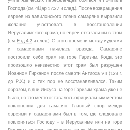
Господа (см.
4Цар 17:27
и след.). После возвращения
евреев из вавилонского плена самаряне выразили
желание участвовать в восстановлении
Иерусалимского храма, но евреи отказали им в этом
(см.
Езд 4:2
и след.). С этого времени между иудеями
и самарянами началась вражда. Самаряне
построили себе храм на горе Гаризим. Когда это
произошло неизвестно; этот храм был разрушен
Иоанном Гирканом после смерти Антиоха VII (128 г.
до Р.Х.) и с тех пор не восстанавливался. Таким
образом, в дни Иисуса на горе Гаризим храма уже не
было, но это место оставалось официальным местом
поклонения для самарян. Главный спор между
евреями и самарянами был в том, где следовало
поклоняться Господу – в Иерусалиме или на горе
Гаризим, то есть, признавать ли за Иерусалимским