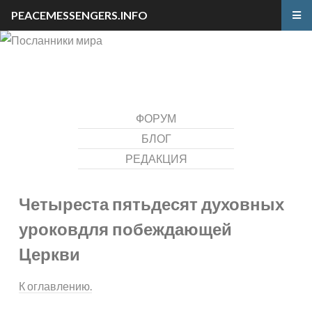
PEACEMESSENGERS.INFO
ФОРУМ
БЛОГ
РЕДАКЦИЯ
Четыреста пятьдесят духовных
уроков
для побеждающей
Церкви
К оглавлению.