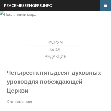
PEACEMESSENGERS.INFO
ФОРУМ
БЛОГ
РЕДАКЦИЯ
Четыреста пятьдесят духовных
уроков
для побеждающей
Церкви
К оглавлению.