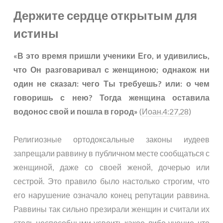
Держите сердце открытым для
истины
«В это время пришли ученики Его, и удивились,
что Он разговаривал с женщиною; однакож ни
один не сказал: чего Ты требуешь? или: о чем
говоришь с нею? Тогда женщина оставила
водонос свой и пошла в город»
(
Иоан.4:27,28
)
Религиозные ортодоксальные законы иудеев
запрещали раввину в публичном месте сообщаться с
женщиной, даже со своей женой, дочерью или
сестрой. Это правило было настолько строгим, что
его нарушение означало конец репутации раввина.
Раввины так сильно презирали женщин и считали их
столь неспособными усвоить какое-либо учение, что