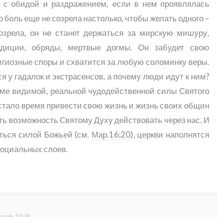
я с обидой и раздражением, если в нем проявлялась
го боль еще не созрела настолько, чтобы желать одного –
озрела, он не станет держаться за мирскую мишуру,
адиции, обряды, мертвые догмы. Он забудет свою
игиозные споры и схватится за любую соломинку веры.
 у гадалок и экстрасенсов, а почему люди идут к ним?
роме видимой, реальной чудодейственной силы Святого
астало время привести свою жизнь и жизнь своих общин
ть возможность Святому Духу действовать через нас. И
яться силой Божьей (см.
Мар.16:20
), церкви наполнятся
социальных слоев.
атф.10:8
)