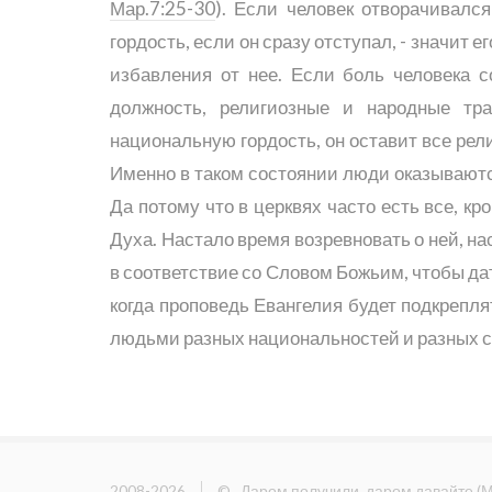
Мар.7:25-30
). Если человек отворачивалс
гордость, если он сразу отступал, - значит е
избавления от нее. Если боль человека с
должность, религиозные и народные тр
национальную гордость, он оставит все рел
Именно в таком состоянии люди оказываются
Да потому что в церквях часто есть все, к
Духа. Настало время возревновать о ней, н
в соответствие со Словом Божьим, чтобы да
когда проповедь Евангелия будет подкрепл
людьми разных национальностей и разных 
2008-2026
©
Даром получили, даром давайте
(
М