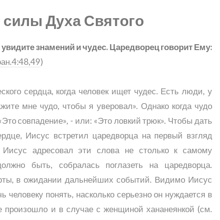
 силы Духа Святого
е увидите знамений и чудес. Царедворец говорит Ему:
ан.4:48,49
)
кого сердца, когда человек ищет чудес. Есть люди, у
ажите мне чудо, чтобы я уверовал». Однако когда чудо
 «Это совпадение», - или: «Это ловкий трюк». Чтобы дать
ердце, Иисус встретил царедворца на первый взгляд
 Иисус адресовал эти слова не столько к самому
 должно быть, собралась поглазеть на царедворца.
в рты, в ожидании дальнейших событий. Видимо Иисус
ь человеку понять, насколько серьезно он нуждается в
е произошло и в случае с женщиной хананеянкой (см.