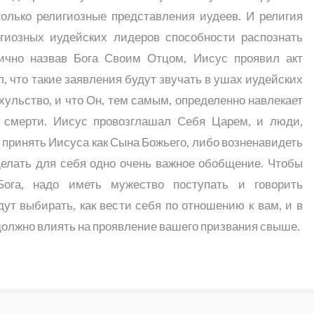
только религиозные представления иудеев. И религия
гиозных иудейских лидеров способности распознать
ично назвав Бога Своим Отцом, Иисус проявил акт
, что такие заявления будут звучать в ушах иудейских
хульство, и что Он, тем самым, определенно навлекает
к смерти. Иисус провозглашал Себя Царем, и люди,
принять Иисуса как Сына Божьего, либо возненавидеть
делать для себя одно очень важное обобщение. Чтобы
Бога, надо иметь мужество поступать и говорить
ут выбирать, как вести себя по отношению к вам, и в
 должно влиять на проявление вашего призвания свыше.