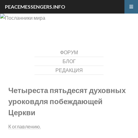
PEACEMESSENGERS.INFO
ФОРУМ
БЛОГ
РЕДАКЦИЯ
Четыреста пятьдесят духовных
уроков
для побеждающей
Церкви
К оглавлению.