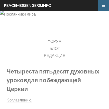
PEACEMESSENGERS.INFO
ФОРУМ
БЛОГ
РЕДАКЦИЯ
Четыреста пятьдесят духовных
уроков
для побеждающей
Церкви
К оглавлению.