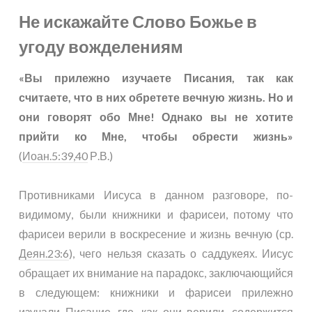
Не искажайте Слово Божье в
угоду вожделениям
«Вы прилежно изучаете Писания, так как
считаете, что в них обретете вечную жизнь. Но и
они говорят обо Мне! Однако вы не хотите
прийти ко Мне, чтобы обрести жизнь»
(
Иоан.5:39,40
Р.В.)
Противниками Иисуса в данном разговоре, по-
видимому, были книжники и фарисеи, потому что
фарисеи верили в воскресение и жизнь вечную (ср.
Деян.23:6
), чего нельзя сказать о саддукеях. Иисус
обращает их внимание на парадокс, заключающийся
в следующем: книжники и фарисеи прилежно
изучали Писание, где, как они верили, содержится