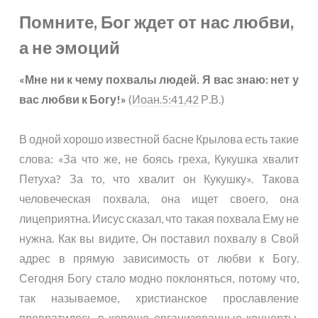
Помните, Бог ждет от нас любви,
а не эмоций
«Мне ни к чему похвалы людей. Я вас знаю: нет у
вас любви к Богу!»
(
Иоан.5:41,42
Р.В.)
В одной хорошо известной басне Крылова есть такие
слова: «За что же, не боясь греха, Кукушка хвалит
Петуха? За то, что хвалит он Кукушку». Такова
человеческая похвала, она ищет своего, она
лицеприятна. Иисус сказал, что такая похвала Ему не
нужна. Как вы видите, Он поставил похвалу в Свой
адрес в прямую зависимость от любви к Богу.
Сегодня Богу стало модно поклоняться, потому что,
так называемое, христианское прославление
превратилось в хорошо организованные концерты,