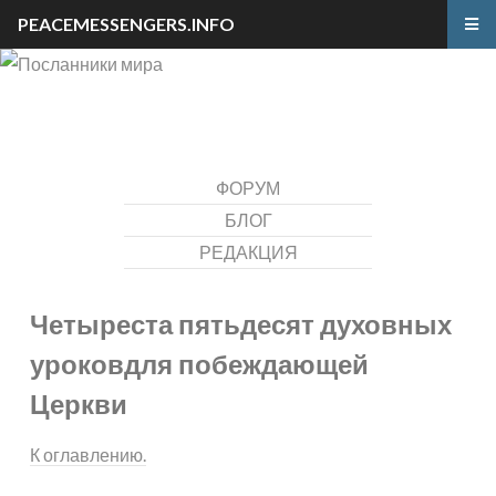
PEACEMESSENGERS.INFO
ФОРУМ
БЛОГ
РЕДАКЦИЯ
Четыреста пятьдесят духовных
уроков
для побеждающей
Церкви
К оглавлению.