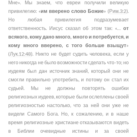
Мне». Мы знаем, что евреи получили великую
привилегию: «
им вверено слово Божие
» (
Рим.3:2
).
Но любая привилегия подразумевает
ответственность. Иисус сказал об этом так: «…
от
всякого, кому дано много, много и потребуется, и
кому много вверено, с того больше взыщут
»
(
Лук.12:48
). Никто не будет судить человека, если у
него никогда не было возможности сделать что-то; но
иудеям был дан источник знаний, который они не
смогли правильно употребить, и потому он стал их
судьей. Мы не должны повторять ошибки
религиозных иудеев, которые были ослеплены своей
религиозностью настолько, что за ней они уже не
видели Самого Бога. Но, к сожалению, и в наше
время религиозные христиане отказываются видеть
в Библии очевидные истины и за своей