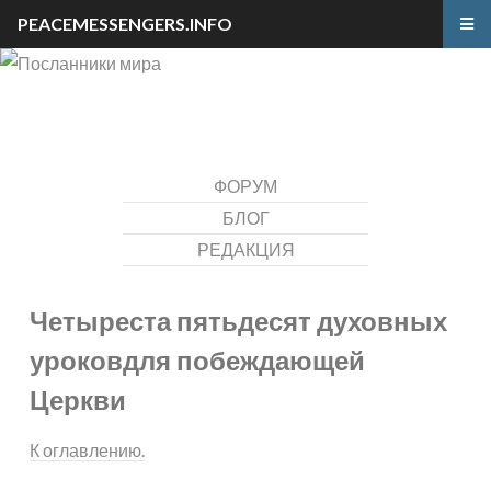
PEACEMESSENGERS.INFO
ФОРУМ
БЛОГ
РЕДАКЦИЯ
Четыреста пятьдесят духовных
уроков
для побеждающей
Церкви
К оглавлению.