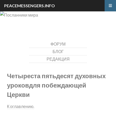
PEACEMESSENGERS.INFO
ФОРУМ
БЛОГ
РЕДАКЦИЯ
Четыреста пятьдесят духовных
уроков
для побеждающей
Церкви
К оглавлению.