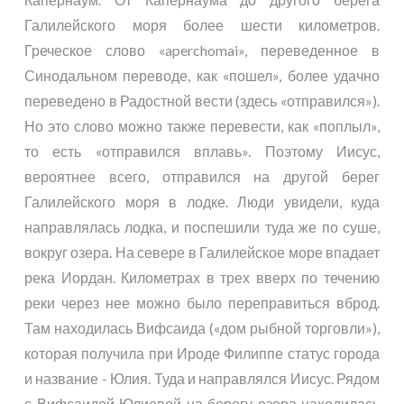
Галилейского моря более шести километров.
Греческое слово «aperchomai», переведенное в
Синодальном переводе, как «пошел», более удачно
переведено в Радостной вести (здесь «отправился»).
Но это слово можно также перевести, как «поплыл»,
то есть «отправился вплавь». Поэтому Иисус,
вероятнее всего, отправился на другой берег
Галилейского моря в лодке. Люди увидели, куда
направлялась лодка, и поспешили туда же по суше,
вокруг озера. На севере в Галилейское море впадает
река Иордан. Километрах в трех вверх по течению
реки через нее можно было переправиться вброд.
Там находилась Вифсаида («дом рыбной торговли»),
которая получила при Ироде Филиппе статус города
и название - Юлия. Туда и направлялся Иисус. Рядом
с Вифсаидой Юлиевой на берегу озера находилась