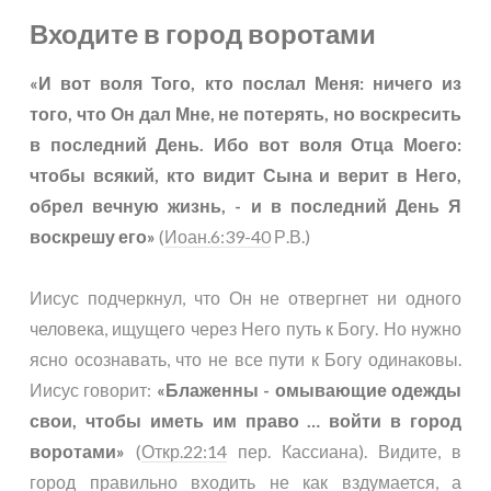
Входите в город воротами
«И вот воля Того, кто послал Меня: ничего из
того, что Он дал Мне, не потерять, но воскресить
в последний День. Ибо вот воля Отца Моего:
чтобы всякий, кто видит Сына и верит в Него,
обрел вечную жизнь, - и в последний День Я
воскрешу его»
(
Иоан.6:39-40
Р.В.)
Иисус подчеркнул, что Он не отвергнет ни одного
человека, ищущего через Него путь к Богу. Но нужно
ясно осознавать, что не все пути к Богу одинаковы.
Иисус говорит:
«Блаженны - омывающие одежды
свои, чтобы иметь им право … войти в город
воротами»
(
Откр.22:14
пер. Кассиана). Видите, в
город правильно входить не как вздумается, а