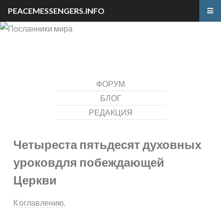
PEACEMESSENGERS.INFO
ФОРУМ
БЛОГ
РЕДАКЦИЯ
Четыреста пятьдесят духовных
уроков
для побеждающей
Церкви
К оглавлению.