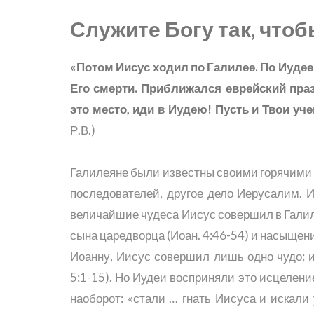
Служите Богу так, что
«Потом Иисус ходил по Галилее. По Иудее
Его смерти. Приближался еврейский праз
это место, иди в Иудею! Пусть и Твои у
Р.В.)
Галилеяне были известны своими горячими г
последователей, другое дело Иерусалим. И
величайшие чудеса Иисус совершил в Галил
сына царедворца (
Иоан. 4:46-54
) и насыщени
Иоанну, Иисус совершил лишь одно чудо: и
5:1-15
). Но Иудеи восприняли это исцеление
наоборот: «стали … гнать Иисуса и искали 