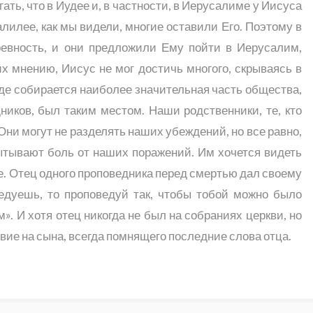
гать, что в Иудее и, в частности, в Иерусалиме у Иисуса
алилее, как мы видели, многие оставили Его. Поэтому в
ревность, и они предложили Ему пойти в Иерусалим,
х мнению, Иисус не мог достичь многого, скрываясь в
где собирается наиболее значительная часть общества,
ников, был таким местом. Наши родственники, те, кто
Они могут не разделять наших убеждений, но все равно,
тывают боль от наших поражений. Им хочется видеть
. Отец одного проповедника перед смертью дал своему
ведуешь, то проповедуй так, чтобы тобой можно было
». И хотя отец никогда не был на собраниях церкви, но
вие на сына, всегда помнящего последние слова отца.