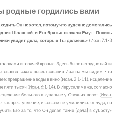
бы родные гордились вами
 ходить Он не хотел, потому что иудеяне домогались
дник Шалашей, и Его братья сказали Ему: - Покинь
ченики увидят дела, которые Ты делаешь»
(
Иоан.7:1-3
оловами и горячей кровью. Здесь было нетрудно найти
з евангельского повествования Иоанна мы видим, что
ее: превращение воды в вино (
Иоан. 2:1-11
), исцеление
е пяти тысяч (
Иоан. 6:1-14
). В Иерусалиме же, согласно
сцеление больного в купальне у Овечьих ворот (
Иоан.
, как преступление, и совсем не умилились от чуда, но
убить Его за то, что Он делал такие [дела] в субботу»