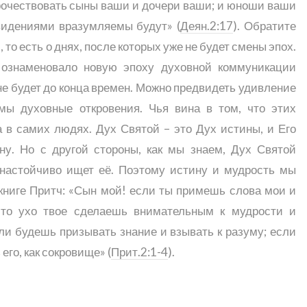
орочествовать сыны ваши и дочери ваши; и юноши ваши
видениями вразумляемы будут» (
Деян.2:17
). Обратите
 то есть о днях, после которых уже не будет смены эпох.
 ознаменовало новую эпоху духовной коммуникации
е будет до конца времен. Можно предвидеть удивление
мы духовные откровения. Чья вина в том, что этих
а в самих людях. Дух Святой – это Дух истины, и Его
ну. Но с другой стороны, как мы знаем, Дух Святой
и настойчиво ищет её. Поэтому истину и мудрость мы
 книге Притч: «Сын мой! если ты примешь слова мои и
что ухо твое сделаешь внимательным к мудрости и
и будешь призывать знание и взывать к разуму; если
его, как сокровище» (
Прит.2:1-4
).