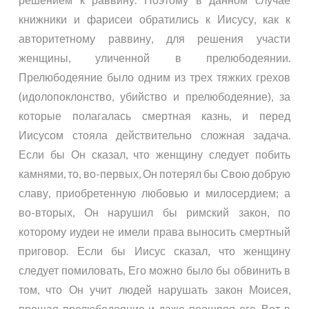
книжники и фарисеи обратились к Иисусу, как к
авторитетному раввину, для решения участи
женщины, уличенной в прелюбодеянии.
Прелюбодеяние было одним из трех тяжких грехов
(идолопоклонство, убийство и прелюбодеяние), за
которые полагалась смертная казнь, и перед
Иисусом стояла действительно сложная задача.
Если бы Он сказал, что женщину следует побить
камнями, то, во-первых, Он потерял бы Свою добрую
славу, приобретенную любовью и милосердием; а
во-вторых, Он нарушил бы римский закон, по
которому иудеи не имели права выносить смертный
приговор. Если бы Иисус сказал, что женщину
следует помиловать, Его можно было бы обвинить в
том, что Он учит людей нарушать закон Моисея,
прощая прелюбодеяние и даже поощряя его. Вот в