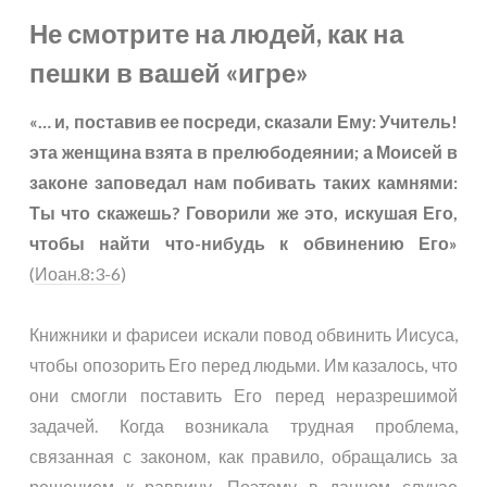
Не смотрите на людей, как на
пешки в вашей «игре»
«… и, поставив ее посреди, сказали Ему: Учитель!
эта женщина взята в прелюбодеянии; а Моисей в
законе заповедал нам побивать таких камнями:
Ты что скажешь? Говорили же это, искушая Его,
чтобы найти что-нибудь к обвинению Его»
(
Иоан.8:3-6
)
Книжники и фарисеи искали повод обвинить Иисуса,
чтобы опозорить Его перед людьми. Им казалось, что
они смогли поставить Его перед неразрешимой
задачей. Когда возникала трудная проблема,
связанная с законом, как правило, обращались за
решением к раввину. Поэтому в данном случае