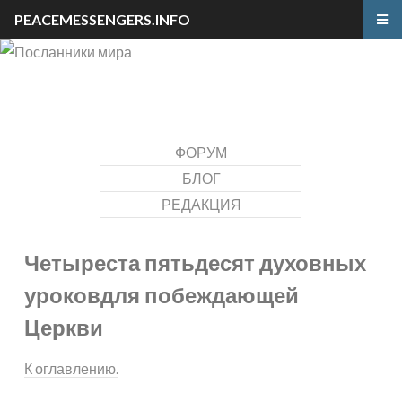
PEACEMESSENGERS.INFO
ФОРУМ
БЛОГ
РЕДАКЦИЯ
Четыреста пятьдесят духовных
уроков
для побеждающей
Церкви
К оглавлению.