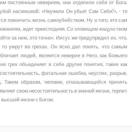
им постоянным неверием, они отделили себя от Бога.
убой насмешкой: «Неужели Он убьет Сам Себя?», - то
ся покончить жизнь самоубийством. Ну а того, кто сам
рованиям, ждет преисподняя. Со зловещим кощунством
ойти за ним, это точно». Иисус же предупредил их, что,
 то умрут во грехах. Он ясно дал понять, что самым
бличает людей, является неверие в Него, как Божьего
тие грех объединяет в себе другие понятия, такие как
есостоятельность, фатальная ошибка, неуспех, разрыв,
д. Таким образом, человек, отказывающийся принять
оявляет свою несостоятельность в земной жизни, терпит
 высшей жизни с Богом.