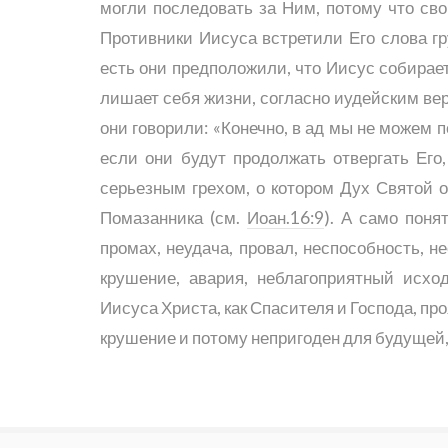
могли последовать за Ним, потому что сво
Противники Иисуса встретили Его слова гр
есть они предположили, что Иисус собирает
лишает себя жизни, согласно иудейским ве
они говорили: «Конечно, в ад мы не можем п
если они будут продолжать отвергать Его,
серьезным грехом, о котором Дух Святой о
Помазанника (см.
Иоан.16:9
). А само поня
промах, неудача, провал, неспособность, н
крушение, авария, неблагоприятный исхо
Иисуса Христа, как Спасителя и Господа, пр
крушение и потому непригоден для будущей,