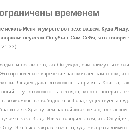
 ограничены временем
е искать Меня, и умрете во грехе вашем. Куда Я иду,
говорили: неужели Он убьет Сам Себя, что говорит:
:21,22
)
одит, и после того, как Он уйдет, они поймут, что они
. Это пророческое изречение напоминает нам о том, что
емени. Людям дана возможность принять Христа, как
гающий эту возможность сегодня, может потерять её
сть возможность свободного выбора, существует и суд.
братиться к Христу, чем настойчивее и чаще он слышит
лучае отказа. Когда Иисус говорил о том, что Он уйдет,
тцу. Это было как раз то место, куда Его противники не