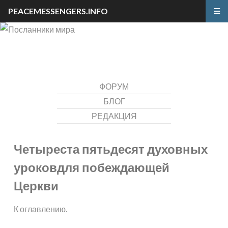
PEACEMESSENGERS.INFO
ФОРУМ
БЛОГ
РЕДАКЦИЯ
Четыреста пятьдесят духовных
уроков
для побеждающей
Церкви
К оглавлению.