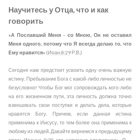
Научитесь у Отца, что и как
говорить
«А Пославший Меня - со Мною, Он не оставил
Меня одного, потому что Я всегда делаю то, что
Ему нравится»
(
Иоан.8:29
Р.В.)
Сегодня нам предстоит усвоить одну очень важную
истину. Пребывание Бога с какой-либо личностью не
безусловно! Чтобы Бог мог сопровождать кого-либо
на его жизненном пути, эта личность должна точно
взвешивать свои поступки и делать дела, которые
нравятся Богу. Причем, если данная истина
применима к Иисусу, то тем более она применима к
любому из людей. Давайте вернемся к предыдущему
стиху,
Иоанна 8:28
, где написано следующее: «Я …