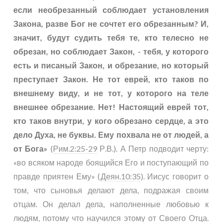
если необрезанный соблюдает установления
Закона, разве Бог не сочтет его обрезанным? И,
значит, будут судить тебя те, кто телесно не
обрезан, но соблюдает Закон, - тебя, у которого
есть и писаный Закон, и обрезание, но который
преступает Закон. Не тот еврей, кто таков по
внешнему виду, и не тот, у которого на теле
внешнее обрезание. Нет! Настоящий еврей тот,
кто таков внутри, у кого обрезано сердце, а это
дело Духа, не буквы. Ему похвала не от людей, а
от Бога»
(
Рим.2:25-29
Р.В.). А Петр подводит черту:
«во всяком народе боящийся Его и поступающий по
правде приятен Ему» (
Деян.10:35
). Иисус говорит о
том, что сыновья делают дела, подражая своим
отцам. Он делал дела, наполненные любовью к
людям, потому что научился этому от Своего Отца.