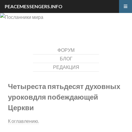
PEACEMESSENGERS.INFO
ФОРУМ
БЛОГ
РЕДАКЦИЯ
Четыреста пятьдесят духовных
уроков
для побеждающей
Церкви
К оглавлению.