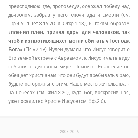
преисподнюю, где, проповедуя, одержал победу над
дьяволом, забрав у него ключи ада и смерти (см.
Еф.4:9
,
1Пет.3:19,20
и
Откр.1:18
), и таким образом
«пленил плен, принял дары для человеков, так
чтоб и из противящихся могли обитать у Господа
Бога»
(
Пс.67:19
). Иудеи думали, что Иисус говорит о
Его земной встрече с Авраамом, а Иисус имел в виду
события в духовном мире. Помните, Евангелие не
обещает христианам, что они будут пребывать в раю,
будьте осторожны с этим. Наше место жительства –
на небесах (см.
Фил.3:20
), куда Бог, воскресив нас,
уже посадил во Христе Иисусе (см.
Еф.2:6
).
2008-2026