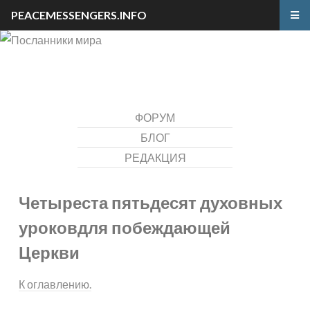
PEACEMESSENGERS.INFO
ФОРУМ
БЛОГ
РЕДАКЦИЯ
Четыреста пятьдесят духовных
уроков
для побеждающей
Церкви
К оглавлению.