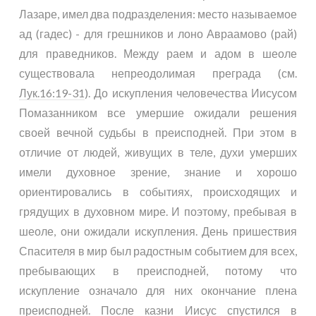
Лазаре, имел два подразделения: место называемое
ад (гадес) - для грешников и лоно Авраамово (рай)
для праведников. Между раем и адом в шеоле
существовала непреодолимая преграда (см.
Лук.16:19-31
). До искупления человечества Иисусом
Помазанником все умершие ожидали решения
своей вечной судьбы в преисподней. При этом в
отличие от людей, живущих в теле, духи умерших
имели духовное зрение, знание и хорошо
ориентировались в событиях, происходящих и
грядущих в духовном мире. И поэтому, пребывая в
шеоле, они ожидали искупления. День пришествия
Спасителя в мир был радостным событием для всех,
пребывающих в преисподней, потому что
искупление означало для них окончание плена
преисподней. После казни Иисус спустился в