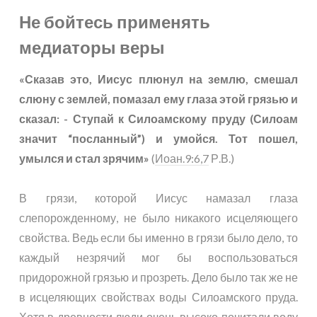
Не бойтесь применять
медиаторы веры
«Сказав это, Иисус плюнул на землю, смешал
слюну с землей, помазал ему глаза этой грязью и
сказал: - Ступай к Силоамскому пруду (Силоам
значит “посланный”) и умойся. Тот пошел,
умылся и стал зрячим»
(
Иоан.9:6,7
Р.В.)
В грязи, которой Иисус намазал глаза
слепорожденному, не было никакого исцеляющего
свойства. Ведь если бы именно в грязи было дело, то
каждый незрячий мог бы воспользоваться
придорожной грязью и прозреть. Дело было так же не
в исцеляющих свойствах воды Силоамского пруда.
Хотя в древности люди очень высоко почитали воду