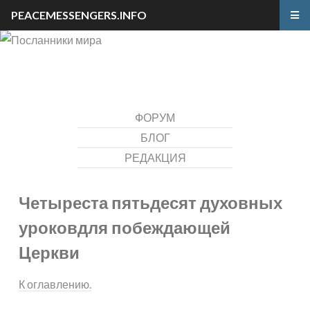
PEACEMESSENGERS.INFO
ФОРУМ
БЛОГ
РЕДАКЦИЯ
Четыреста пятьдесят духовных
уроков
для побеждающей
Церкви
К оглавлению.