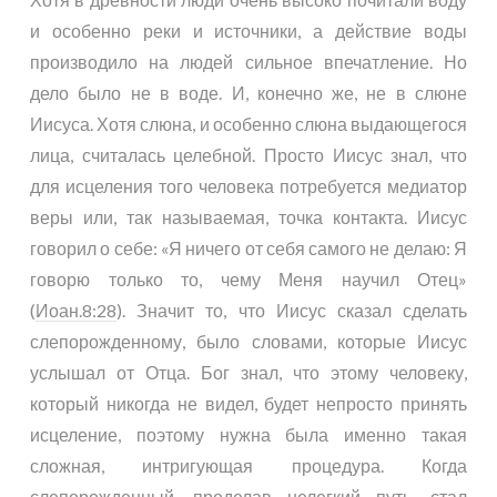
и особенно реки и источники, а действие воды
производило на людей сильное впечатление. Но
дело было не в воде. И, конечно же, не в слюне
Иисуса. Хотя слюна, и особенно слюна выдающегося
лица, считалась целебной. Просто Иисус знал, что
для исцеления того человека потребуется медиатор
веры или, так называемая, точка контакта. Иисус
говорил о себе: «Я ничего от себя самого не делаю: Я
говорю только то, чему Меня научил Отец»
(
Иоан.8:28
). Значит то, что Иисус сказал сделать
слепорожденному, было словами, которые Иисус
услышал от Отца. Бог знал, что этому человеку,
который никогда не видел, будет непросто принять
исцеление, поэтому нужна была именно такая
сложная, интригующая процедура. Когда
слепорожденный, проделав нелегкий путь, стал