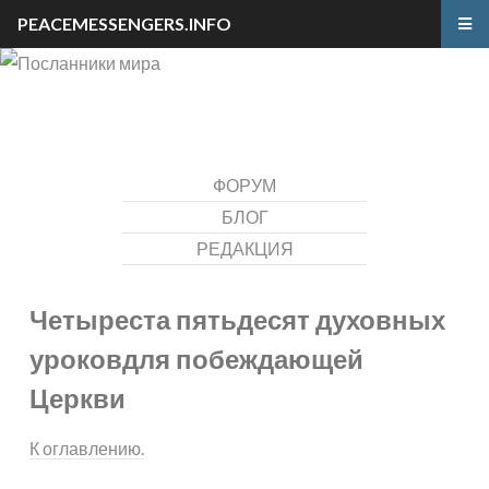
PEACEMESSENGERS.INFO
ФОРУМ
БЛОГ
РЕДАКЦИЯ
Четыреста пятьдесят духовных
уроков
для побеждающей
Церкви
К оглавлению.