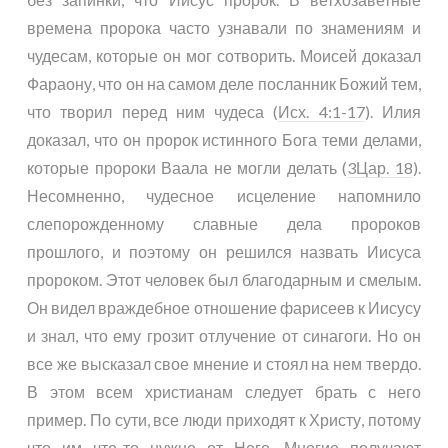
времена пророка часто узнавали по знамениям и
чудесам, которые он мог сотворить. Моисей доказал
Фараону, что он на самом деле посланник Божий тем,
что творил перед ним чудеса (
Исх. 4:1-17
). Илия
доказал, что он пророк истинного Бога теми делами,
которые пророки Ваала не могли делать (
3Цар. 18
).
Несомненно, чудесное исцеление напомнило
слепорожденному славные дела пророков
прошлого, и поэтому он решился назвать Иисуса
пророком. Этот человек был благодарным и смелым.
Он видел враждебное отношение фарисеев к Иисусу
и знал, что ему грозит отлучение от синагоги. Но он
все же высказал свое мнение и стоял на нем твердо.
В этом всем христианам следует брать с него
пример. По сути, все люди приходят к Христу, потому
что им что-то нужно от Него. Многие получают