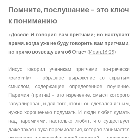
Помните, послушание – это ключ
к пониманию
«Доселе Я говорил вам притчами; но наступает
время, когда уже не буду говорить вам притчами,
но прямо возвещу вам об Отце»
(
Иоан.16:25
)
Иисус говорил ученикам притчами, по-гречески
«paroimia» - образное выражение со скрытым
смыслом, содержащее определенное поучение.
Паремия (притча) – это изречение, смысл которого
завуалирован, и для того, чтобы он сделался ясным,
нужно хорошенько подумать. И люди любят думать
над паремиями, настолько любят, что существует
даже такая наука паремиология, которая занимается
изучением и классификацией паремий — пословиц,