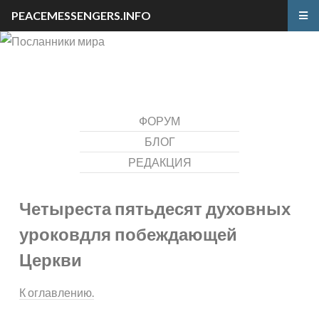
PEACEMESSENGERS.INFO
ФОРУМ
БЛОГ
РЕДАКЦИЯ
Четыреста пятьдесят духовных
уроков
для побеждающей
Церкви
К оглавлению.