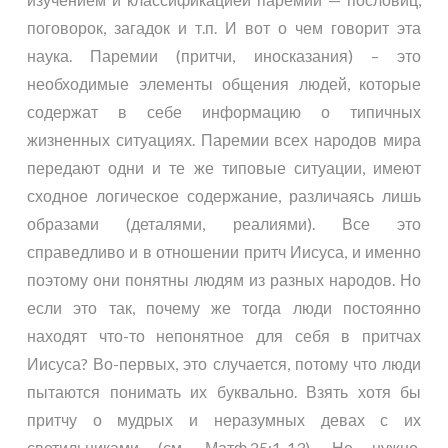
поговорок, загадок и т.п. И вот о чем говорит эта
наука. Паремии (притчи, иносказания) – это
необходимые элементы общения людей, которые
содержат в себе информацию о типичных
жизненных ситуациях. Паремии всех народов мира
передают одни и те же типовые ситуации, имеют
сходное логическое содержание, различаясь лишь
образами (деталями, реалиями). Все это
справедливо и в отношении притч Иисуса, и именно
поэтому они понятны людям из разных народов. Но
если это так, почему же тогда люди постоянно
находят что-то непонятное для себя в притчах
Иисуса? Во-первых, это случается, потому что люди
пытаются понимать их буквально. Взять хотя бы
притчу о мудрых и неразумных девах с их
светильниками (см.
Матф.25:1-13
). Не нужно,