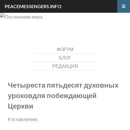
PEACEMESSENGERS.INFO
ФОРУМ
БЛОГ
РЕДАКЦИЯ
Четыреста пятьдесят духовных
уроков
для побеждающей
Церкви
К оглавлению.