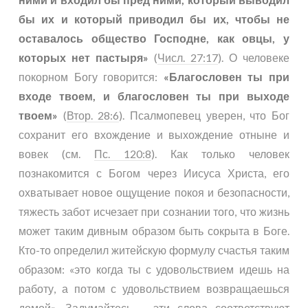
бы их и который приводил бы их, чтобы не
оставалось общество Господне, как овцы, у
которых нет пастыря»
(
Числ. 27:17
). О человеке
покорном Богу говорится:
«Благословен ты при
входе твоем, и благословен ты при выходе
твоем»
(
Втор. 28:6
). Псалмопевец уверен, что Бог
сохранит его вхождение и выхождение отныне и
вовек (см.
Пс. 120:8
). Как только человек
познакомится с Богом через Иисуса Христа, его
охватывает новое ощущение покоя и безопасности,
тяжесть забот исчезает при сознании того, что жизнь
может таким дивным образом быть сокрыта в Боге.
Кто-то определил житейскую формулу счастья таким
образом: «это когда ты с удовольствием идешь на
работу, а потом с удовольствием возвращаешься
домой». Задумайтесь – эти слова соответствуют