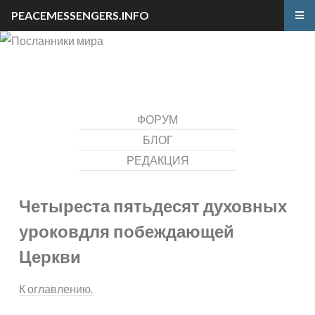
PEACEMESSENGERS.INFO
ФОРУМ
БЛОГ
РЕДАКЦИЯ
Четыреста пятьдесят духовных
уроков
для побеждающей
Церкви
К оглавлению.