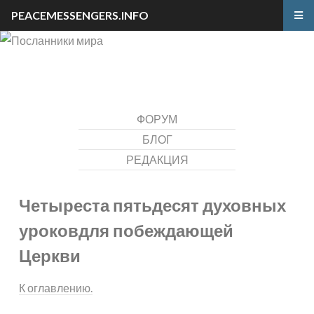
PEACEMESSENGERS.INFO
ФОРУМ
БЛОГ
РЕДАКЦИЯ
Четыреста пятьдесят духовных
уроков
для побеждающей
Церкви
К оглавлению.