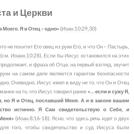
ста и Церкви
 Моего. Я и Отец – одно»
(
Иоан.10:29,30
)
то не похитит Его овец из руки Его, и что Он – Пастырь,
 (см.
Иоанн.10:28
). Если бы Иисус остановился на этих
продолжает, и фраза об Отце, на первый взгляд, звучит
 руки на самом деле являются гарантом безопасности
одно. Очевидно, Иисус имел в виду не то, что Он и Отец
ание на то, что Иисус говорил ранее
«… если и сужу Я,
н, но Я и Отец, пославший Меня. А и в законе вашем
ьство истинно. Я Сам свидетельствую о Себе, и
 Меня»
(
Иоан.8:16-18
). Ясно, что здесь речь идет о двух
 для того, чтобы свидетельство и суд Иисуса были