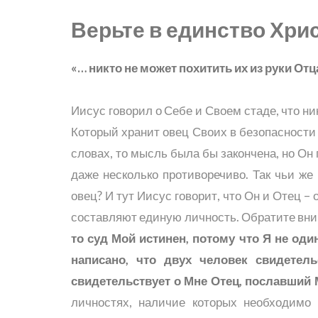
Верьте в единство Хри
«… никто не может похитить их из руки Отца
Иисус говорил о Себе и Своем стаде, что ник
Который хранит овец Своих в безопасности
словах, то мысль была бы закончена, но Он 
даже несколько противоречиво. Так чьи же
овец? И тут Иисус говорит, что Он и Отец – 
составляют единую личность. Обратите вним
то суд Мой истинен, потому что Я не оди
написано, что двух человек свидетел
свидетельствует о Мне Отец, пославший
личностях, наличие которых необходимо