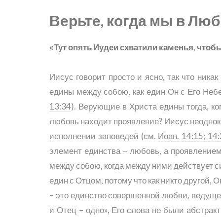
Верьте, когда мы в Люб
«Тут опять Иудеи схватили каменья, чтоб
Иисус говорит просто и ясно, так что ника
едины между собою, как един Он с Его Неб
13:34
). Верующие в Христа едины тогда, ко
любовь находит проявление? Иисус неоднокр
исполнении заповедей (см.
Иоан. 14:15; 14:
элемент единства – любовь, а проявление
между собою, когда между ними действует с
един с Отцом, потому что как никто другой,
– это единство совершенной любви, ведуще
и Отец – одно», Его слова не были абстр