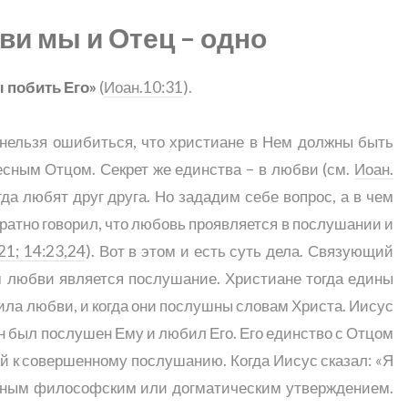
ви мы и Отец – одно
ы побить Его»
(
Иоан.10:31
).
к нельзя ошибиться, что христиане в Нем должны быть
есным Отцом. Секрет же единства – в любви (см.
Иоан.
гда любят друг друга. Но зададим себе вопрос, а в чем
атно говорил, что любовь проявляется в послушании и
21; 14:23,24
). Вот в этом и есть суть дела. Связующий
м любви является послушание. Христиане тогда едины
ила любви, и когда они послушны словам Христа. Иисус
 Он был послушен Ему и любил Его. Его единство с Отцом
й к совершенному послушанию. Когда Иисус сказал: «Я
актным философским или догматическим утверждением.