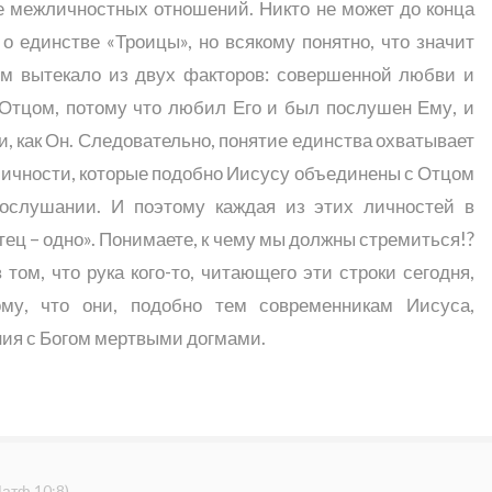
е межличностных отношений. Никто не может до конца
о единстве «Троицы», но всякому понятно, что значит
ом вытекало из двух факторов: совершенной любви и
Отцом, потому что любил Его и был послушен Ему, и
и, как Он. Следовательно, понятие единства охватывает
е личности, которые подобно Иисусу объединены с Отцом
слушании. И поэтому каждая из этих личностей в
тец – одно». Понимаете, к чему мы должны стремиться!?
том, что рука кого-то, читающего эти строки сегодня,
му, что они, подобно тем современникам Иисуса,
ия с Богом мертвыми догмами.
атф.10:8
)