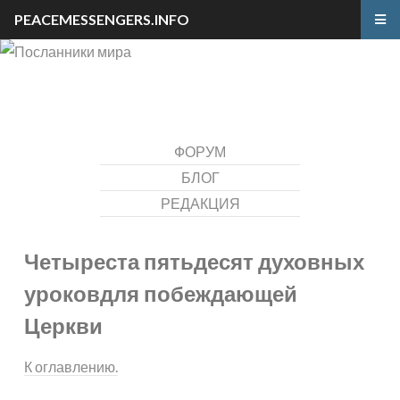
PEACEMESSENGERS.INFO
ФОРУМ
БЛОГ
РЕДАКЦИЯ
Четыреста пятьдесят духовных
уроков
для побеждающей
Церкви
К оглавлению.