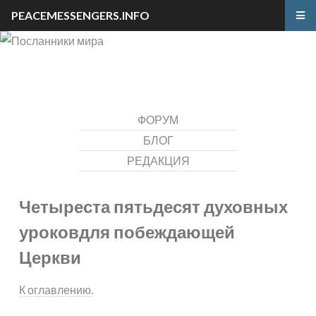
PEACEMESSENGERS.INFO
ФОРУМ
БЛОГ
РЕДАКЦИЯ
Четыреста пятьдесят духовных
уроков
для побеждающей
Церкви
К оглавлению.