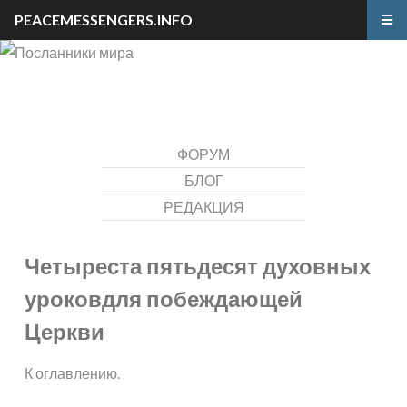
PEACEMESSENGERS.INFO
ФОРУМ
БЛОГ
РЕДАКЦИЯ
Четыреста пятьдесят духовных
уроков
для побеждающей
Церкви
К оглавлению.