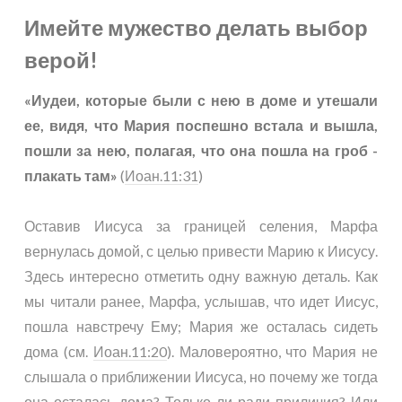
Имейте мужество делать выбор
верой!
«Иудеи, которые были с нею в доме и утешали
ее, видя, что Мария поспешно встала и вышла,
пошли за нею, полагая, что она пошла на гроб -
плакать там»
(
Иоан.11:31
)
Оставив Иисуса за границей селения, Марфа
вернулась домой, с целью привести Марию к Иисусу.
Здесь интересно отметить одну важную деталь. Как
мы читали ранее, Марфа, услышав, что идет Иисус,
пошла навстречу Ему; Мария же осталась сидеть
дома (см.
Иоан.11:20
). Маловероятно, что Мария не
слышала о приближении Иисуса, но почему же тогда
она осталась дома? Только ли ради приличия? Или