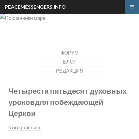
PEACEMESSENGERS.INFO
ФОРУМ
БЛОГ
РЕДАКЦИЯ
Четыреста пятьдесят духовных
уроков
для побеждающей
Церкви
К оглавлению.