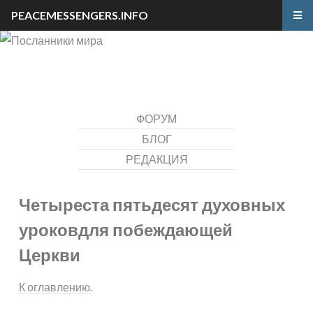
PEACEMESSENGERS.INFO
ФОРУМ
БЛОГ
РЕДАКЦИЯ
Четыреста пятьдесят духовных
уроков
для побеждающей
Церкви
К оглавлению.