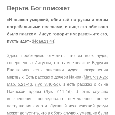
Верьте, Бог поможет
«И вышел умерший, обвитый по рукам и ногам
погребальными пеленами, и лице его обвязано
было платком. Иисус говорит им: развяжите его,
пусть идет»
(
Иоан.11:44
)
Здесь необходимо отметить, что из всех чудес,
совершенных Иисусом, это - самое великое. В других
Евангелиях есть описания чудес воскрешения
мертвых. Есть рассказ о дочери Иаира (
Мат. 9:18-26
;
Мар. 5:21-43
;
Лук. 8:40-56
), и есть рассказ о сыне
Наинской вдовы (
Лук. 7:11-16
). В этих случаях
воскрешение последовало немедленно после
наступления смерти. Лукавый человеческий разум
может допустить, что в обоих случаях умершие были