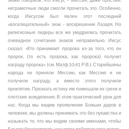
неграмотные люди смогли прочитать это. Особенно,
когда Иисусом был явлен этот последний
«восклицательный» знак – воскрешение Лазаря. Но
религиозные лидеры все же умудрились прочитать
очевидное сочетание знаков неправильно. Иисус
сказал: «Кто принимает пророка из-за того, что он
пророк, (то есть пророка, как пророка) получит
награду пророка» (см.
Матф.10:41
Р.В.). Старейшины
народа не приняли Мессию, как Мессию и не
получили награду, а вместо этого получили
проклятие. Признать истину им помешали их грехи и
плотские вожделения. В этом практический урок для
нас. Когда мы видим проявление Божьих даров в
человеке, мы должны принимать это без лукавства и
называть то, что мы видим своими именами, чтобы
Бог мог благословить нас через действие этих даров.