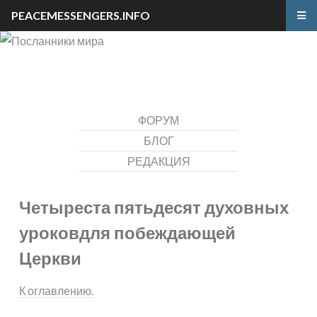
PEACEMESSENGERS.INFO
ФОРУМ
БЛОГ
РЕДАКЦИЯ
Четыреста пятьдесят духовных
уроков
для побеждающей
Церкви
К оглавлению.