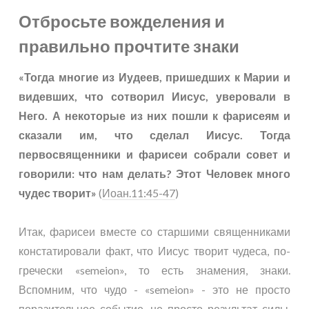
Отбросьте вожделения и
правильно прочтите знаки
«Тогда многие из Иудеев, пришедших к Марии и
видевших, что сотворил Иисус, уверовали в
Него. А некоторые из них пошли к фарисеям и
сказали им, что сделал Иисус. Тогда
первосвященники и фарисеи собрали совет и
говорили: что нам делать? Этот Человек много
чудес творит»
(
Иоан.11:45-47
)
Итак, фарисеи вместе со старшими священниками
констатировали факт, что Иисус творит чудеса, по-
гречески «semeion», то есть знамения, знаки.
Вспомним, что чудо - «semeion» - это не просто
поразительное событие, не просто результат силы.