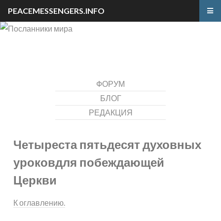
PEACEMESSENGERS.INFO
ФОРУМ
БЛОГ
РЕДАКЦИЯ
Четыреста пятьдесят духовных
уроков
для побеждающей
Церкви
К оглавлению.