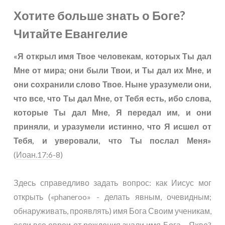
Хотите больше знать о Боге?
Читайте Евангелие
«Я открыл имя Твое человекам, которых Ты дал
Мне от мира; они были Твои, и Ты дал их Мне, и
они сохранили слово Твое. Ныне уразумели они,
что все, что Ты дал Мне, от Тебя есть, ибо слова,
которые Ты дал Мне, Я передал им, и они
приняли, и уразумели истинно, что Я исшел от
Тебя, и уверовали, что Ты послал Меня»
(
Иоан.17:6-8
)
Здесь справедливо задать вопрос: как Иисус мог
открыть («phaneroo» - делать явным, очевидным;
обнаруживать, проявлять) имя Бога Своим ученикам,
если все евреи от рождения знали имя Бога – Яхве?