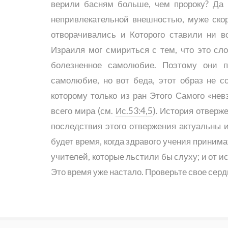
верили басням больше, чем пророку? Да 
непривлекательной внешностью, муже скор
отворачивались и Которого ставили ни в
Израиля мог смириться с тем, что это сло
болезненное самолюбие. Поэтому они 
самолюбие, но вот беда, этот образ не с
которому только из ран Этого Самого «не
всего мира (см.
Ис.53:4,5
). История отверж
последствия этого отвержения актуальны 
будет время, когда здравого учения принима
учителей, которые льстили бы слуху; и от ис
Это время уже настало. Проверьте свое сердц