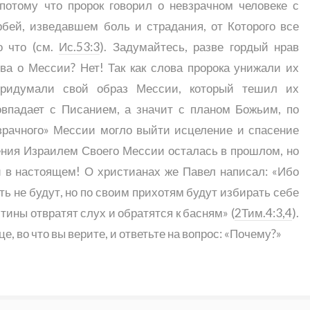
потому что пророк говорил о невзрачном человеке с
бей, изведавшем боль и страдания, от Которого все
о что (см.
Ис.53:3
). Задумайтесь, разве гордый нрав
ва о Мессии? Нет! Так как слова пророка унижали их
придумали свой образ Мессии, который тешил их
овпадает с Писанием, а значит с планом Божьим, по
взрачного» Мессии могло выйти исцеление и спасение
ения Израилем Своего Мессии осталась в прошлом, но
и в настоящем! О христианах же Павел написал: «Ибо
ть не будут, но по своим прихотям будут избирать себе
тины отвратят слух и обратятся к басням» (
2Тим.4:3,4
).
е, во что вы верите, и ответьте на вопрос: «Почему?»