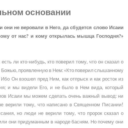
льном основании
и они не веровали в Него, да сбудется слово Исаии
ному от нас? и кому открылась мышца Господня?»
 есть ли кто-нибудь, кто поверил тому, что он сказал о
илу Божью, проявленную в Нем: «Кто поверил слышанному
Ибо Он взошел пред Ним, как отпрыск и как росток из
ия; и мы видели Его, и не было в Нем вида, который
слов Исаии мы можем сделать очень важный вывод: ни
не верили тому, что написано в Священном Писании!
сания, но люди не верили тому, что пророк сказал о
рили они придуманным в народе басням. Но почему они